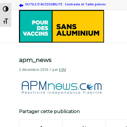
OUTILS D'ACCESSIBILITE : Contraste et Taille polices
Passer en contraste élevé
Changer la taille de la police
apm_news
/
2 décembre 2016
par
E3M
Partager cette publication