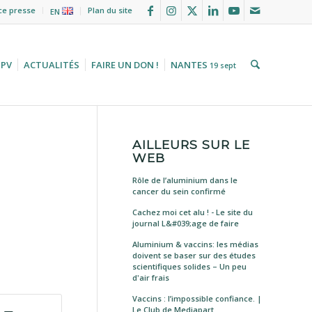
ce presse
Plan du site
EN
HPV
ACTUALITÉS
FAIRE UN DON !
NANTES
19 sept
AILLEURS SUR LE
WEB
Rôle de l’aluminium dans le
cancer du sein confirmé
Cachez moi cet alu ! - Le site du
journal L&#039;age de faire
Aluminium & vaccins: les médias
doivent se baser sur des études
scientifiques solides – Un peu
d'air frais
Vaccins : l’impossible confiance. |
Le Club de Mediapart