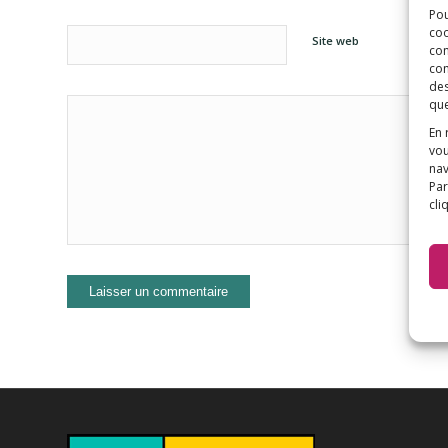
Pou
coo
Site web
con
com
des
que
En 
vou
nav
Par
cli