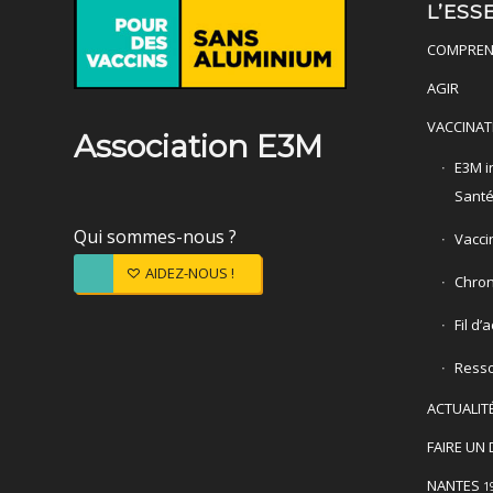
L’ESS
COMPREN
AGIR
VACCINAT
Association E3M
E3M in
Sant
Qui sommes-nous ?
Vacci
AIDEZ-NOUS !
Chron
Fil d’
Ress
ACTUALIT
FAIRE UN 
NANTES
1