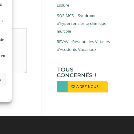
es
Essure
SOS-MCS – Syndrome
ns
d’hypersensibilité chimique
multiple
 de
REVAV – Réseau des Victimes
d’Accidents Vaccinaux
.
 en
TOUS
CONCERNÉS !
s
AIDEZ-NOUS !