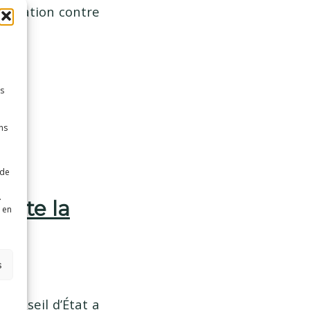
ccination contre
es
ns
 de
.
jette la
 en
s
 Conseil d’État a