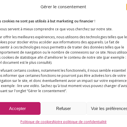
on E3M visant à faire suspendre la campagne de va
Gérer le consentement
us (HPV) dans les collèges. E3M ne peut…
 cookies ne sont pas utilisés à but marketing ou financier
!
 nous servent à mieux comprendre ce que vous cherchez sur notre site.
r offrir les meilleures expériences, nous utilisons des technologies telles que l
kies pour stocker et/ou accéder aux informations des appareils. Le fait de
sentir à ces technologies nous permettra de traiter des données telles que le
portement de navigation ou le nombre de connexions sur ce site. Nous utiliso
 cookies de statistique afin d'améliorer le contenu de notre site
(par exemple :
l document est le plus consulté)
.
refusant certains cookies, notamment les fonctionnels, il nous semble essentiel
s informer que certaines fonctions ne pourront pas être activées lors de votre
igation sur le site, et donc éventuellement avoir un impact sur votre expérience
tion HPV : le Conseil d’État re
 exemple : lire une vidéo. Sachez qu'à tout moment vous pouvez changer d'avis
quant sur l'onglet “Gérer le consentement”.
demande d’E3M
/
/
Accepter
Refuser
Voir les préférence
16 février 2024
dans
Les communiqués de presse
par
E3M
Politique de cookies
Notre politique de confidentialité
rier 2024.Dans un arrêt rendu vendredi dernier, le