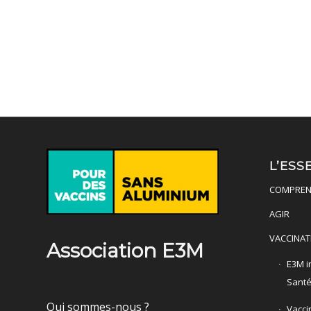
L’ESS
COMPREN
AGIR
VACCINAT
Association E3M
E3M in
Sant
Qui sommes-nous ?
Vacci