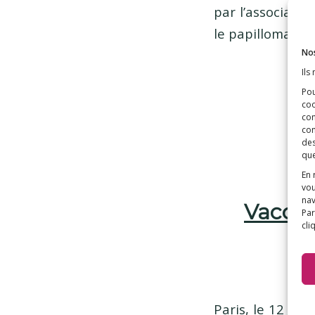
par l’associati
le papillomavir
Nos
Ils
Pou
coo
con
com
des
que
En 
vou
nav
Vaccina
Par
cli
Paris, le 12 fév