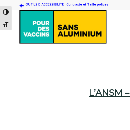
OUTILS D'ACCESSIBILITE : Contraste et Taille polices
Passer en contraste élevé
Changer la taille de la police
L’ANSM –