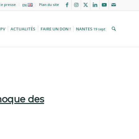
ce presse
Plan du site
EN
HPV
ACTUALITÉS
FAIRE UN DON !
NANTES
19 sept
moque des