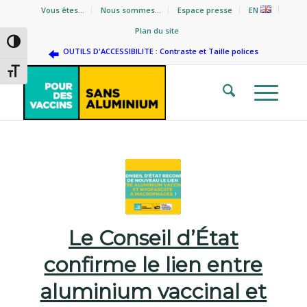
Vous êtes…
Nous sommes…
Espace presse
EN
Plan du site
Passer en contraste élevé
OUTILS D'ACCESSIBILITE : Contraste et Taille polices
Changer la taille de la police
Le Conseil d’État
confirme le lien entre
aluminium vaccinal et