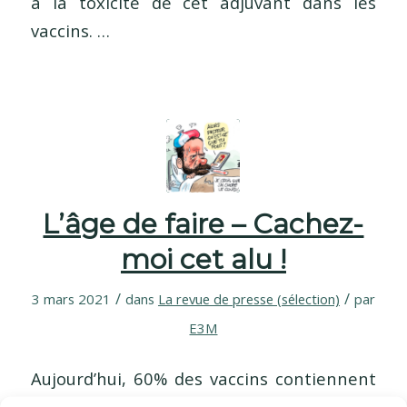
à la toxicité de cet adjuvant dans les
vaccins. …
L’âge de faire – Cachez-
moi cet alu !
/
/
3 mars 2021
dans
La revue de presse (sélection)
par
E3M
Aujourd’hui, 60% des vaccins contiennent
des adjuvants à base d’aluminium, dont la