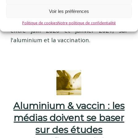
E3M
Voir les préférences
Bulletin scientifique de l'association E3M
Politique de cookies
Notre politique de confidentialité
entre juin 2020 et janvier 2021, sur
l'aluminium et la vaccination.
Aluminium & vaccin : les
médias doivent se baser
sur des études