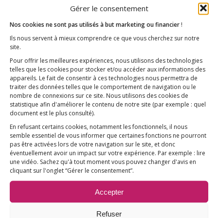
Gérer le consentement
toxicité est dénoncée par certains
Nos cookies ne sont pas utilisés à but marketing ou financier
!
scientifiques...
Ils nous servent à mieux comprendre ce que vous cherchez sur notre
site.
Pour offrir les meilleures expériences, nous utilisons des technologies
telles que les cookies pour stocker et/ou accéder aux informations des
appareils. Le fait de consentir à ces technologies nous permettra de
traiter des données telles que le comportement de navigation ou le
nombre de connexions sur ce site. Nous utilisons des cookies de
statistique afin d'améliorer le contenu de notre site
(par exemple : quel
document est le plus consulté)
.
En refusant certains cookies, notamment les fonctionnels, il nous
Toxicité de l’aluminium :
semble essentiel de vous informer que certaines fonctions ne pourront
pas être activées lors de votre navigation sur le site, et donc
l’actualité scientifique du
éventuellement avoir un impact sur votre expérience. Par exemple : lire
une vidéo. Sachez qu'à tout moment vous pouvez changer d'avis en
semestre
cliquant sur l'onglet “Gérer le consentement”.
/
Accepter
2 mars 2021
dans
Du côté des scientifiques
,
Les
/
articles de la rédaction
,
Recherches scientifiques
par
Refuser