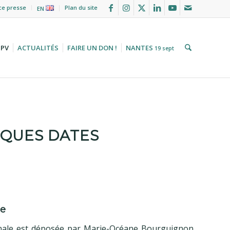
ce presse
Plan du site
EN
HPV
ACTUALITÉS
FAIRE UN DON !
NANTES
19 sept
ELQUES DATES
le
nale est déposée par Marie-Océane Bourguignon,