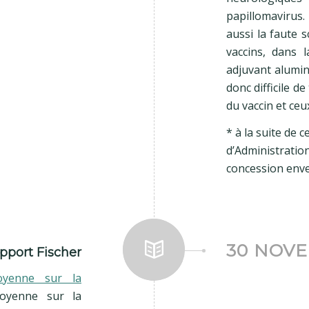
papillomavirus
aussi la faute s
vaccins, dans 
adjuvant alumin
donc difficile d
du vaccin et ceu
* à la suite de 
d’Administratio
concession enver
30 NOVE
pport Fischer
toyenne sur la
toyenne sur la