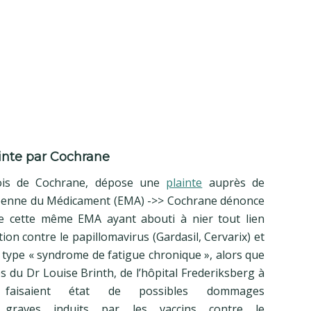
inte par Cochrane
ois de Cochrane, dépose une
plainte
auprès de
éenne du Médicament (EMA) ->> Cochrane dénonce
de cette même EMA ayant abouti à nier tout lien
tion contre le papillomavirus (Gardasil, Cervarix) et
 type « syndrome de fatigue chronique », alors que
es du Dr Louise Brinth, de l’hôpital Frederiksberg à
 faisaient état de possibles dommages
s graves induits par les vaccins contre le