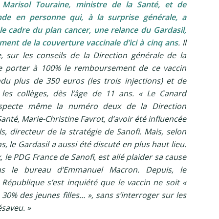
e Marisol Touraine, ministre de la Santé, et de
nde en personne qui, à la surprise générale, a
e cadre du plan cancer, une relance du Gardasil,
ent de la couverture vaccinale d’ici à cinq ans
. Il
 sur les conseils de la Direction générale de la
e porter à 100% le remboursement de ce vaccin
du plus de 350 euros (les trois injections) et de
s les collèges, dès l’âge de 11 ans. « Le Canard
specte même la numéro deux de la Direction
anté, Marie-Christine Favrot, d’avoir été influencée
s, directeur de la stratégie de Sanofi. Mais, selon
, le Gardasil a aussi été discuté en plus haut lieu.
, le PDG France de Sanofi, est allé plaider sa cause
ans le bureau d’Emmanuel Macron. Depuis, le
 République s’est inquiété que le vaccin ne soit «
30% des jeunes filles… », sans s’interroger sur les
ésaveu. »