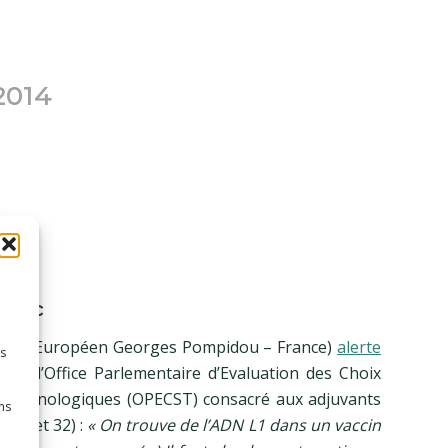
2014
Belec
ôpital Européen Georges Pompidou – France)
alerte
es
e de l’Office Parlementaire d’Evaluation des Choix
t Technologiques (OPECST) consacré aux adjuvants
ns
. 31 et 32) :
« On trouve de l’ADN L1 dans un vaccin