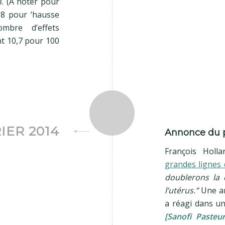
3. (A noter pour
08 pour ‘hausse
ombre d’effets
nt 10,7 pour 100
IER 2014
Annonce du 
François Holl
grandes lignes
doublerons la 
l’utérus.”
Une an
a réagi dans un
[Sanofi Pasteu