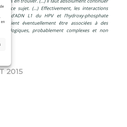
it pas en trouver. (…) Il faut absolument continuer
 de
sur ce sujet. (…) Effectivement, les interactions
idus d’ADN L1 du HPV et l’hydroxy-phosphate
.
 en
ourraient éventuellement être associées à des
thologiques, probablement complexes et non
s
T 2015