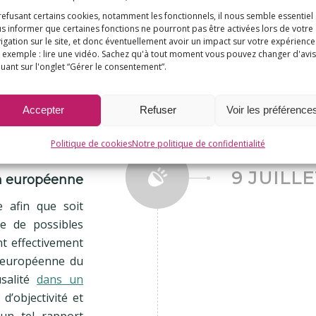
où l’on ne devra
refusant certains cookies, notamment les fonctionnels, il nous semble essentiel
les recherches 
s informer que certaines fonctions ne pourront pas être activées lors de votre
entre des rés
igation sur le site, et donc éventuellement avoir un impact sur votre expérience
 exemple : lire une vidéo. Sachez qu'à tout moment vous pouvez changer d'avis
d’aluminium p
quant sur l'onglet “Gérer le consentement”.
phénomènes pa
univoques. »
Accepter
Refuser
Voir les préférence
Politique de cookies
Notre politique de confidentialité
9 JUILLE
on européenne
 afin que soit
e de possibles
nt effectivement
ce européenne du
usalité
dans un
d’objectivité et
’un tel rapport