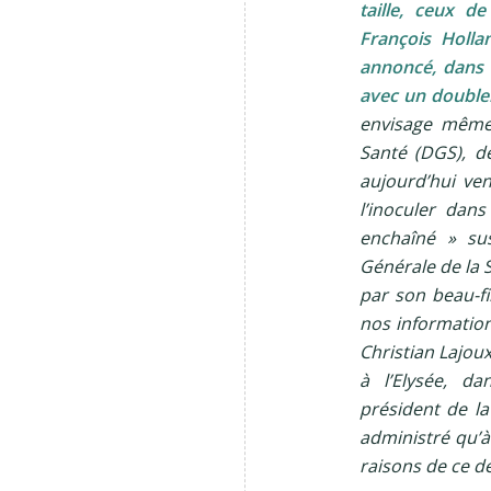
taille, ceux d
François Holla
annoncé, dans l
avec un doublem
envisage même,
Santé (DGS), d
aujourd’hui ven
l’inoculer dan
enchaîné » su
Générale de la S
par son beau-fil
nos informations
Christian Lajoux
à l’Elysée, d
président de la
administré qu’à 
raisons de ce d