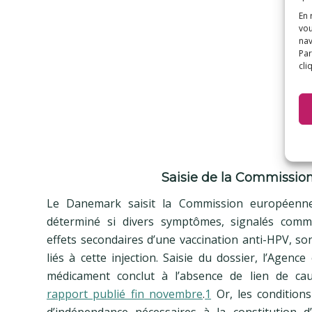
En 
vou
nav
Par
cli
Saisie de la Commissi
Le Danemark saisit la Commission européenne
déterminé si divers symptômes, signalés comm
effets secondaires d’une vaccination anti-HPV, so
liés à cette injection. Saisie du dossier, l’Agen
médicament conclut à l’absence de lien de ca
rapport publié fin novembre
.
1
Or, les conditions 
d’indépendance nécessaires à la constitution d