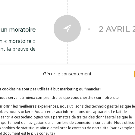
2 AVRIL 
un moratoire
n « moratoire »
ent la preuve de
Gérer le consentement
 cookies ne sont pas utilisés à but marketing ou financier
!
 MAI 2014
Alerte du Pr 
 nous servent à mieux comprendre ce que vous cherchez sur notre site.
Le Pr Belec (H
r offrir les meilleures expériences, nous utilisons des technologies telles que l
kies pour stocker et/ou accéder aux informations des appareils. Le fait de
lors du colloqu
sentir à ces technologies nous permettra de traiter des données telles que le
Scientifiques e
portement de navigation ou le nombre de connexions sur ce site. Nous utiliso
vaccinaux (voir p
 cookies de statistique afin d'améliorer le contenu de notre site
(par exemple :
l document est le plus consulté)
.