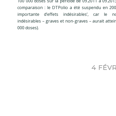
100 000 doses sur la période de 09.2011 à 09.201
comparaison : le DTPolio a été suspendu en 20
importante d’effets indésirables’, car le n
indésirables – graves et non-graves – aurait attei
000 doses).
4 FÉVR