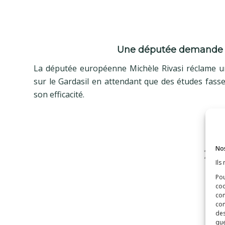
Une députée demande 
La députée européenne Michèle Rivasi réclame u
sur le Gardasil en attendant que des études fass
son efficacité.
Nos
22
Ils
Pou
coo
con
com
des
que