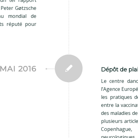
r Peter Gøtzsche
au mondial de
nts réputé pour
 MAI 2016
Dépôt de pla
Le centre dan
l’Agence Europ
les pratiques 
entre la vaccina
des maladies de
plusieurs articl
Copenhague,
neurologique