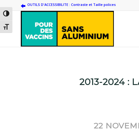
OUTILS D'ACCESSIBILITE : Contraste et Taille polices
Passer en contraste élevé
Changer la taille de la police
2013-2024 :
22 NOVEM