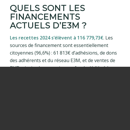
QUELS SONT LES
FINANCEMENTS
ACTUELS D’E3M ?
Les recettes 2024 s’élèvent à 116 779,73€
. Les
sources de financement sont essentiellement
citoyennes (96,6%) : 61 813€ d’adhésions, de dons
des adhérents et du réseau E3M, et de ventes de
DVD, ainsi qu’une reprise sur fonds dédiés à la
recherche (issu d’un don citoyen) pour un montant
de 51 000€.