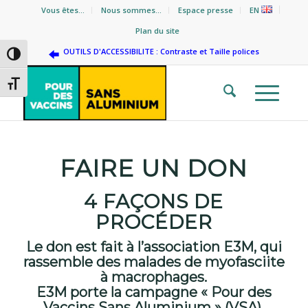
Vous êtes…
Nous sommes…
Espace presse
EN
Plan du site
OUTILS D'ACCESSIBILITE : Contraste et Taille polices
Passer en contraste élevé
Changer la taille de la police
FAIRE UN DON
4 FAÇONS DE
PROCÉDER
Le don est fait à l’association E3M, qui
rassemble des malades de myofasciite
à macrophages.
E3M porte la campagne « Pour des
Vaccins Sans Aluminium » (VSA).