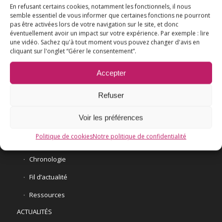
En refusant certains cookies, notamment les fonctionnels, il nous
semble essentiel de vous informer que certaines fonctions ne pourront
pas être activées lors de votre navigation sur le site, et donc
éventuellement avoir un impact sur votre expérience. Par exemple : lire
une vidéo. Sachez qu'à tout moment vous pouvez changer d'avis en
cliquant sur l'onglet “Gérer le consentement”.
L’ESSENTIEL
Accepter
COMPRENDRE
AGIR
Refuser
VACCINATION HPV
Voir les préférences
E3M interpelle le Ministre de la Santé
Politique de cookies
Notre politique de confidentialité
Vaccination HPV – FAQ
Chronologie
Fil d’actualité
Ressources
ACTUALITÉS