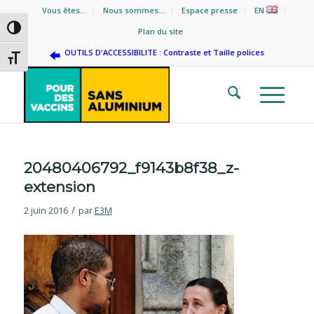
Vous êtes…
Nous sommes…
Espace presse
EN
Passer en contraste élevé
Plan du site
OUTILS D'ACCESSIBILITE : Contraste et Taille polices
Changer la taille de la police
20480406792_f9143b8f38_z-
extension
/
2 juin 2016
par
E3M