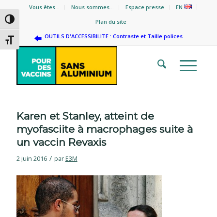
Vous êtes…
Nous sommes…
Espace presse
EN
Passer en contraste élevé
Plan du site
OUTILS D'ACCESSIBILITE : Contraste et Taille polices
Changer la taille de la police
Karen et Stanley, atteint de
myofasciite à macrophages suite à
un vaccin Revaxis
/
2 juin 2016
par
E3M