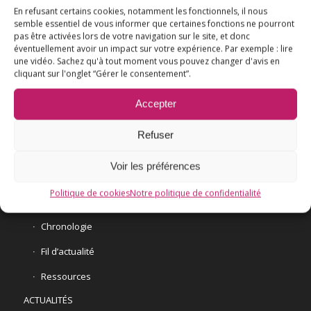
En refusant certains cookies, notamment les fonctionnels, il nous
semble essentiel de vous informer que certaines fonctions ne pourront
pas être activées lors de votre navigation sur le site, et donc
éventuellement avoir un impact sur votre expérience. Par exemple : lire
une vidéo. Sachez qu'à tout moment vous pouvez changer d'avis en
cliquant sur l'onglet “Gérer le consentement”.
L’ESSENTIEL
Accepter
COMPRENDRE
AGIR
Refuser
VACCINATION HPV
Voir les préférences
E3M interpelle le Ministre de la Santé
Politique de cookies
Notre politique de confidentialité
Vaccination HPV – FAQ
Chronologie
Fil d’actualité
Ressources
ACTUALITÉS