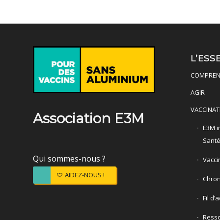
L’ESS
COMPREN
AGIR
VACCINAT
Association E3M
E3M in
Sant
Qui sommes-nous ?
Vacci
AIDEZ-NOUS !
Chron
Fil d’
Ress