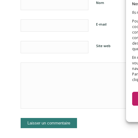
Nom
Nos
Ils
Pou
E-mail
coo
con
com
des
Site web
que
En 
vou
nav
Par
cli