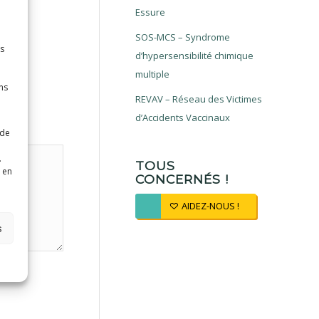
Essure
SOS-MCS – Syndrome
es
d’hypersensibilité chimique
multiple
ns
REVAV – Réseau des Victimes
d’Accidents Vaccinaux
 de
.
TOUS
 en
CONCERNÉS !
AIDEZ-NOUS !
s