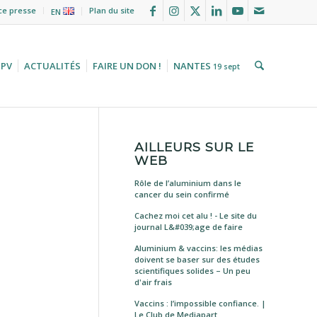
ce presse
Plan du site
EN
HPV
ACTUALITÉS
FAIRE UN DON !
NANTES
19 sept
AILLEURS SUR LE
WEB
Rôle de l’aluminium dans le
cancer du sein confirmé
Cachez moi cet alu ! - Le site du
journal L&#039;age de faire
Aluminium & vaccins: les médias
doivent se baser sur des études
scientifiques solides – Un peu
d'air frais
Vaccins : l’impossible confiance. |
Le Club de Mediapart