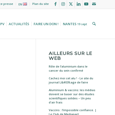
ce presse
Plan du site
EN
HPV
ACTUALITÉS
FAIRE UN DON !
NANTES
19 sept
AILLEURS SUR LE
WEB
Rôle de l’aluminium dans le
cancer du sein confirmé
Cachez moi cet alu ! - Le site du
journal L&#039;age de faire
Aluminium & vaccins: les médias
doivent se baser sur des études
scientifiques solides – Un peu
d'air frais
Vaccins : l’impossible confiance. |
Le Club de Mediapart