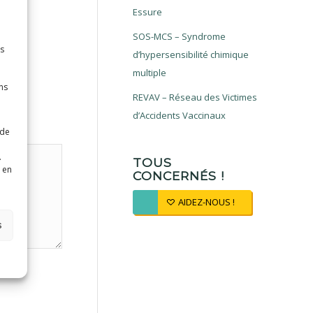
Essure
SOS-MCS – Syndrome
es
d’hypersensibilité chimique
multiple
ns
REVAV – Réseau des Victimes
d’Accidents Vaccinaux
 de
.
TOUS
 en
CONCERNÉS !
AIDEZ-NOUS !
s