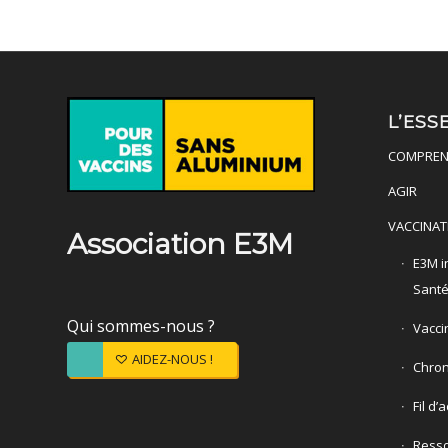
L’ESS
COMPREN
AGIR
VACCINAT
Association E3M
E3M in
Sant
Qui sommes-nous ?
Vacci
AIDEZ-NOUS !
Chron
Fil d’
Ress