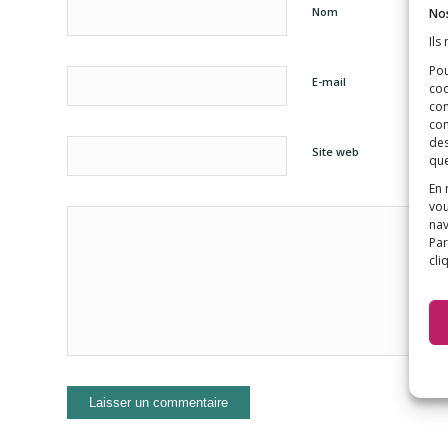
Nom
Nos
Ils
Pou
E-mail
coo
con
com
des
Site web
que
En 
vou
nav
Par
cli