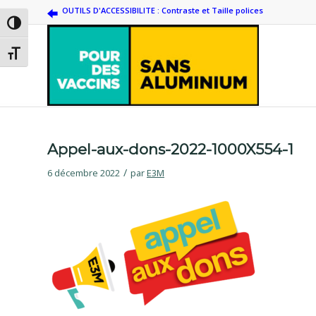
OUTILS D'ACCESSIBILITE : Contraste et Taille polices
Passer en contraste élevé
Changer la taille de la police
Appel-aux-dons-2022-1000X554-1
/
6 décembre 2022
par
E3M