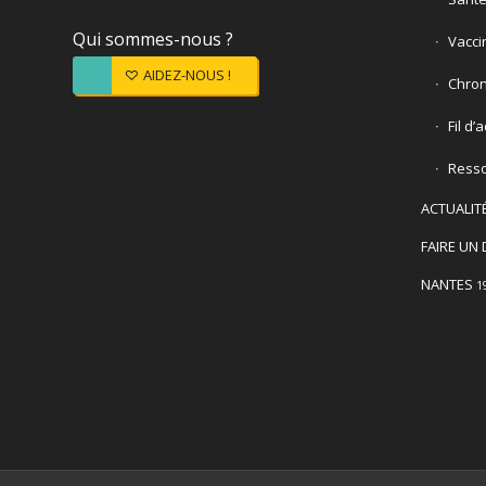
Qui sommes-nous ?
Vacci
AIDEZ-NOUS !
Chron
Fil d’
Ress
ACTUALIT
FAIRE UN 
NANTES
1