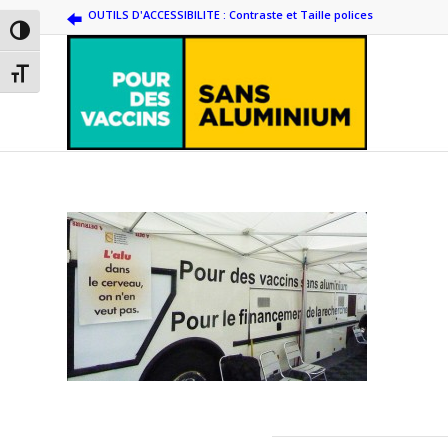
OUTILS D'ACCESSIBILITE : Contraste et Taille polices
Passer en contraste élevé
Changer la taille de la police