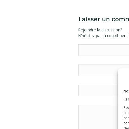
Laisser un com
Rejoindre la discussion?
N’hésitez pas à contribuer !
Nos
Ils
Pou
coo
con
com
des