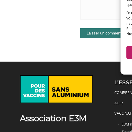
que
En 
vou
nav
Par
cli
L’ESS
COMPREN
AGIR
VACCINAT
Association E3M
E3M in
Sant