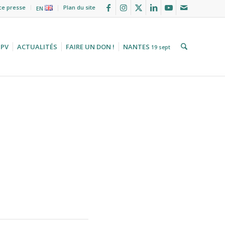
ce presse
Plan du site
EN
HPV
ACTUALITÉS
FAIRE UN DON !
NANTES
19 sept