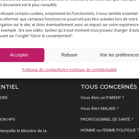
l document est le plus consulté)
.
refusant certains cookies, notamment les fonctionnels, il nous semble essentiel
s informer que certaines fonctions ne pourront pas être activées lors de votre
igation sur le site, et donc éventuellement avoir un impact sur votre expérience
 exemple : lire une vidéo. Sachez qu'à tout moment vous pouvez changer d'avis
quant sur l'onglet “Gérer le consentement”.
Accepter
Refuser
Voir les préférence
Politique de cookies
Notre politique de confidentialité
ENTIEL
TOUS CONCERNÉS
DRE
Vous êtes un PARENT ?
Vous êtes MALADE ?
ION HPV
PROFESSIONNEL DE SANTÉ ?
HOMME ou FEMME POLITIQUE ?
terpelle le Ministre de la
é