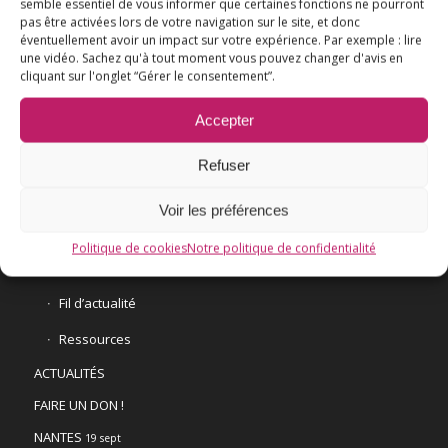
semble essentiel de vous informer que certaines fonctions ne pourront
pas être activées lors de votre navigation sur le site, et donc
éventuellement avoir un impact sur votre expérience. Par exemple : lire
une vidéo. Sachez qu'à tout moment vous pouvez changer d'avis en
L’ESSENTIEL
cliquant sur l'onglet “Gérer le consentement”.
COMPRENDRE
Accepter
AGIR
VACCINATION HPV
Refuser
E3M interpelle le Ministre de la Santé
Voir les préférences
Vaccination HPV – FAQ
Politique de cookies
Notre politique de confidentialité
Chronologie
Fil d’actualité
Ressources
ACTUALITÉS
FAIRE UN DON !
NANTES
19 sept