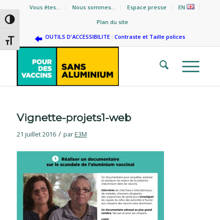
Vous êtes…
Nous sommes…
Espace presse
EN
Passer en contraste élevé
Plan du site
OUTILS D'ACCESSIBILITE : Contraste et Taille polices
Changer la taille de la police
Vignette-projets1-web
/
21 juillet 2016
par
E3M