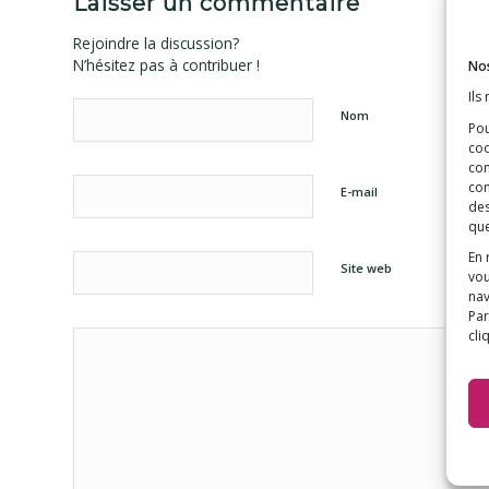
Laisser un commentaire
Rejoindre la discussion?
N’hésitez pas à contribuer !
Nos
Ils
Nom
Pou
coo
con
com
E-mail
des
que
En 
Site web
vou
nav
Par
cli