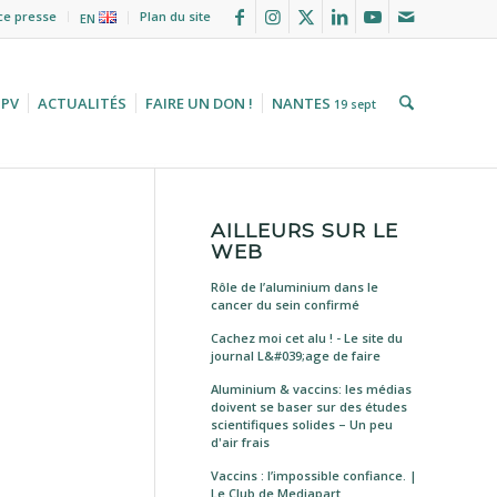
ce presse
Plan du site
EN
HPV
ACTUALITÉS
FAIRE UN DON !
NANTES
19 sept
AILLEURS SUR LE
WEB
Rôle de l’aluminium dans le
cancer du sein confirmé
Cachez moi cet alu ! - Le site du
journal L&#039;age de faire
Aluminium & vaccins: les médias
doivent se baser sur des études
scientifiques solides – Un peu
d'air frais
Vaccins : l’impossible confiance. |
Le Club de Mediapart