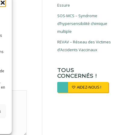
Essure
SOS-MCS – Syndrome
d’hypersensibilité chimique
multiple
es
REVAV – Réseau des Victimes
d’Accidents Vaccinaux
ns
TOUS
 de
CONCERNÉS !
.
AIDEZ-NOUS !
 en
s