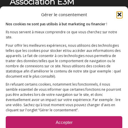
Association E3M
Gérer le consentement
Nos cookies ne sont pas utilisés à but marketing ou financier
!
Qui sommes-nous ?
AIDEZ-NOUS !
Ils nous servent à mieux comprendre ce que vous cherchez sur notre
site.
Pour offrir les meilleures expériences, nous utilisons des technologies
telles que les cookies pour stocker et/ou accéder aux informations des
appareils. Le fait de consentir à ces technologies nous permettra de
traiter des données telles que le comportement de navigation ou le
nombre de connexions sur ce site. Nous utilisons des cookies de
L’ESSENTIEL
statistique afin d'améliorer le contenu de notre site
(par exemple : quel
COMPRENDRE
document est le plus consulté)
.
En refusant certains cookies, notamment les fonctionnels, il nous
AGIR
semble essentiel de vous informer que certaines fonctions ne pourront
VACCINATION HPV
pas être activées lors de votre navigation sur le site, et donc
éventuellement avoir un impact sur votre expérience. Par exemple : lire
E3M interpelle le Ministre de la Santé
une vidéo. Sachez qu'à tout moment vous pouvez changer d'avis en
cliquant sur l'onglet “Gérer le consentement”.
Vaccination HPV – FAQ
Accepter
Chronologie