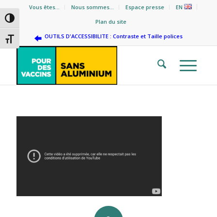
Vous êtes…
Nous sommes…
Espace presse
EN
Passer en contraste élevé
Plan du site
OUTILS D'ACCESSIBILITE : Contraste et Taille polices
Changer la taille de la police