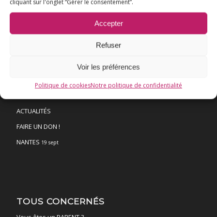
cliquant sur l'onglet “Gérer le consentement”.
VACCINATION HPV
Accepter
E3M interpelle le Ministre de la Santé
Vaccination HPV – FAQ
Refuser
Chronologie
Voir les préférences
Fil d’actualité
Politique de cookies
Notre politique de confidentialité
Ressources
ACTUALITÉS
FAIRE UN DON !
NANTES
19 sept
TOUS CONCERNÉS