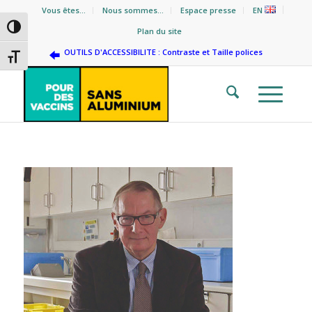
Vous êtes…
Nous sommes…
Espace presse
EN
Passer en contraste élevé
Plan du site
OUTILS D'ACCESSIBILITE : Contraste et Taille polices
Changer la taille de la police