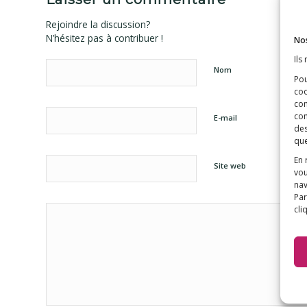
Rejoindre la discussion?
N’hésitez pas à contribuer !
Nos
Ils
Nom
Pou
coo
con
com
E-mail
des
que
En 
Site web
vou
nav
Par
cli