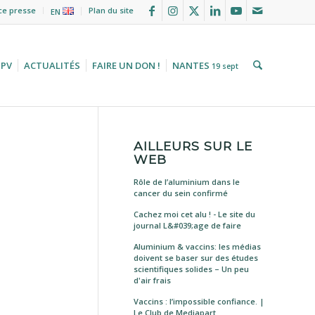
ce presse
Plan du site
EN
HPV
ACTUALITÉS
FAIRE UN DON !
NANTES
19 sept
AILLEURS SUR LE
WEB
Rôle de l’aluminium dans le
cancer du sein confirmé
Cachez moi cet alu ! - Le site du
journal L&#039;age de faire
Aluminium & vaccins: les médias
doivent se baser sur des études
scientifiques solides – Un peu
d'air frais
Vaccins : l’impossible confiance. |
Le Club de Mediapart