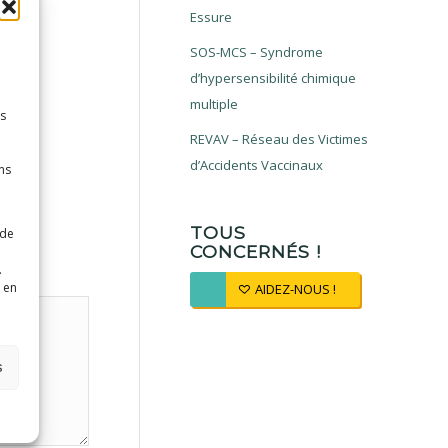
Essure
SOS-MCS – Syndrome
d’hypersensibilité chimique
multiple
es
REVAV – Réseau des Victimes
d’Accidents Vaccinaux
ns
TOUS
 de
CONCERNÉS !
.
 en
AIDEZ-NOUS !
s