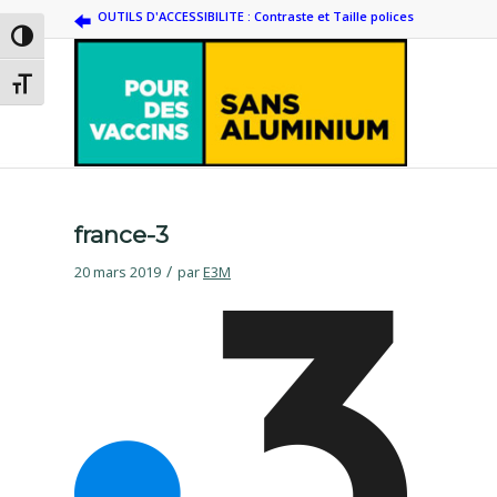
OUTILS D'ACCESSIBILITE : Contraste et Taille polices
Passer en contraste élevé
Changer la taille de la police
france-3
/
20 mars 2019
par
E3M