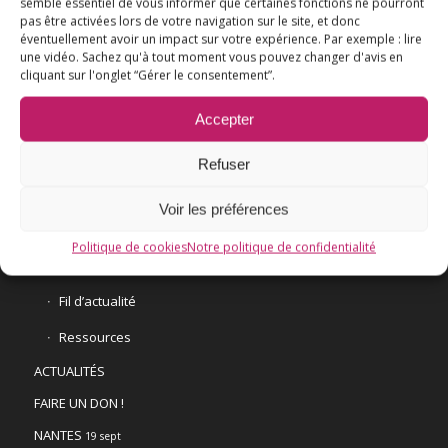
semble essentiel de vous informer que certaines fonctions ne pourront
pas être activées lors de votre navigation sur le site, et donc
éventuellement avoir un impact sur votre expérience. Par exemple : lire
une vidéo. Sachez qu'à tout moment vous pouvez changer d'avis en
L’ESSENTIEL
cliquant sur l'onglet “Gérer le consentement”.
COMPRENDRE
Accepter
AGIR
VACCINATION HPV
Refuser
E3M interpelle le Ministre de la Santé
Voir les préférences
Vaccination HPV – FAQ
Politique de cookies
Notre politique de confidentialité
Chronologie
Fil d’actualité
Ressources
ACTUALITÉS
FAIRE UN DON !
NANTES
19 sept