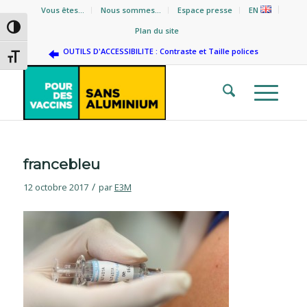
Vous êtes…
Nous sommes…
Espace presse
EN
Passer en contraste élevé
Plan du site
OUTILS D'ACCESSIBILITE : Contraste et Taille polices
Changer la taille de la police
francebleu
/
12 octobre 2017
par
E3M