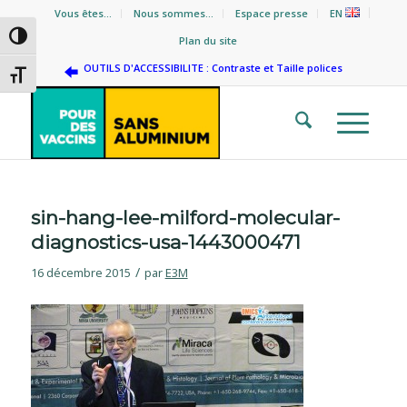
Vous êtes…
Nous sommes…
Espace presse
EN
Passer en contraste élevé
Plan du site
OUTILS D'ACCESSIBILITE : Contraste et Taille polices
Changer la taille de la police
sin-hang-lee-milford-molecular-
diagnostics-usa-1443000471
/
16 décembre 2015
par
E3M