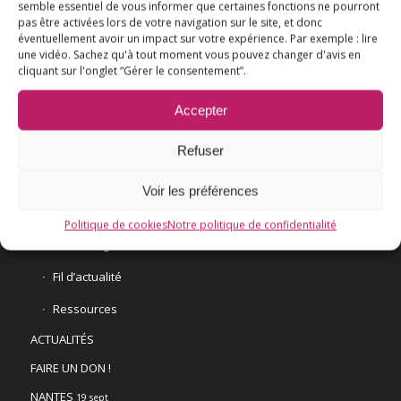
semble essentiel de vous informer que certaines fonctions ne pourront
pas être activées lors de votre navigation sur le site, et donc
éventuellement avoir un impact sur votre expérience. Par exemple : lire
une vidéo. Sachez qu'à tout moment vous pouvez changer d'avis en
L’ESSENTIEL
cliquant sur l'onglet “Gérer le consentement”.
COMPRENDRE
Accepter
AGIR
VACCINATION HPV
Refuser
E3M interpelle le Ministre de la Santé
Voir les préférences
Vaccination HPV – FAQ
Politique de cookies
Notre politique de confidentialité
Chronologie
Fil d’actualité
Ressources
ACTUALITÉS
FAIRE UN DON !
NANTES
19 sept