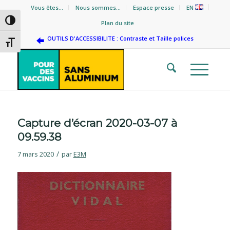
Vous êtes…
Nous sommes…
Espace presse
EN
Passer en contraste élevé
Plan du site
OUTILS D'ACCESSIBILITE : Contraste et Taille polices
Changer la taille de la police
Capture d’écran 2020-03-07 à
09.59.38
/
7 mars 2020
par
E3M