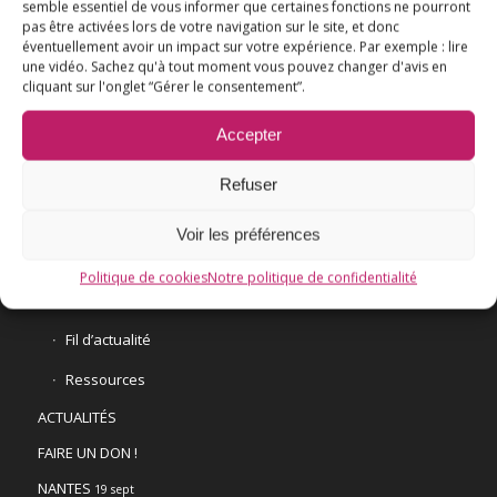
semble essentiel de vous informer que certaines fonctions ne pourront
pas être activées lors de votre navigation sur le site, et donc
éventuellement avoir un impact sur votre expérience. Par exemple : lire
une vidéo. Sachez qu'à tout moment vous pouvez changer d'avis en
L’ESSENTIEL
cliquant sur l'onglet “Gérer le consentement”.
COMPRENDRE
Accepter
AGIR
VACCINATION HPV
Refuser
E3M interpelle le Ministre de la Santé
Voir les préférences
Vaccination HPV – FAQ
Politique de cookies
Notre politique de confidentialité
Chronologie
Fil d’actualité
Ressources
ACTUALITÉS
FAIRE UN DON !
NANTES
19 sept