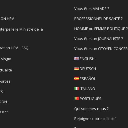
Vous êtes MALADE ?
ION HPV
PROFESSIONNEL DE SANTÉ ?
HOMME ou FEMME POLITIQUE ?
terpelle le Ministre de la
é
Vous êtes un JOURNALISTE ?
nation HPV – FAQ
Vous êtes un CITOYEN CONCER
ENGLISH
ologie
DEUTSCH
actualité
ESPAÑOL
ources
ITALIANO
ÉS
PORTUGUÊS
DON !
Qui sommes-nous ?
9 sept
Rejoignez notre collectif