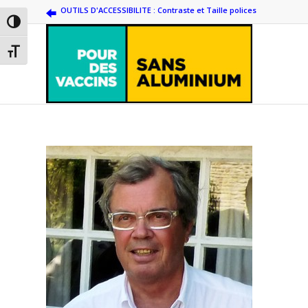
OUTILS D'ACCESSIBILITE : Contraste et Taille polices
Passer en contraste élevé
Changer la taille de la police