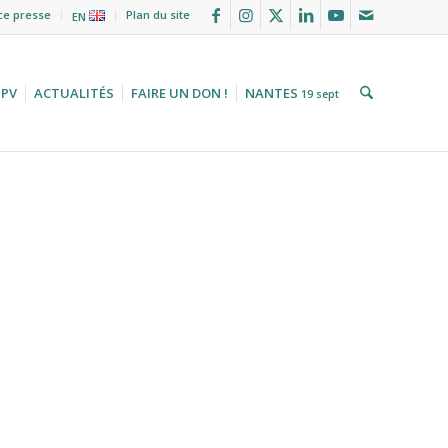
ce presse
Plan du site
EN
HPV
ACTUALITÉS
FAIRE UN DON !
NANTES
19 sept