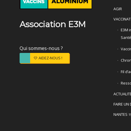
AGIR
VACCINAT
Association E3M
E3M in
Sant
Qui sommes-nous ?
Vacci
AIDEZ-NOUS !
Chron
Fil d’
Ress
ACTUALIT
FAIRE UN 
NANTES
1