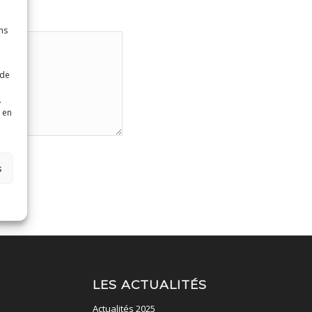
ns
 de
.
 en
s
LES ACTUALITÉS
Actualités 2025