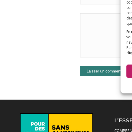
coo
con
com
des
que
En 
vou
nav
Par
cli
L’ESS
COMPREN