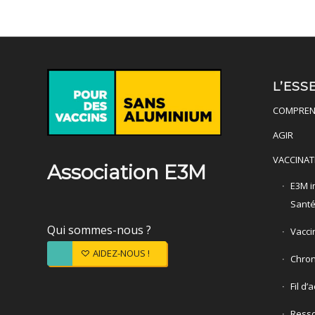
L’ESS
COMPREN
AGIR
VACCINAT
Association E3M
E3M in
Sant
Qui sommes-nous ?
Vacci
AIDEZ-NOUS !
Chron
Fil d’
Ress