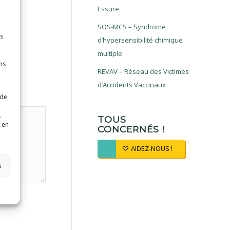
Essure
SOS-MCS – Syndrome
es
d’hypersensibilité chimique
multiple
ns
REVAV – Réseau des Victimes
d’Accidents Vaccinaux
 de
.
TOUS
 en
CONCERNÉS !
AIDEZ-NOUS !
s