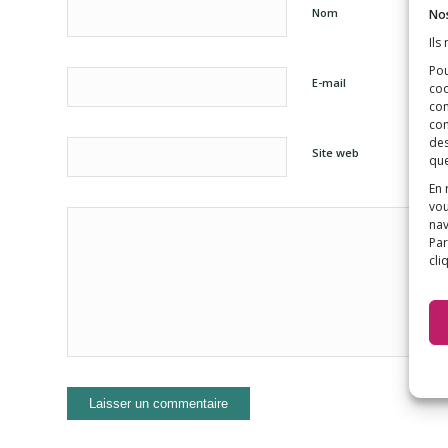
Nom
Nos
Ils
Pou
E-mail
coo
con
com
des
Site web
que
En 
vou
nav
Par
cli