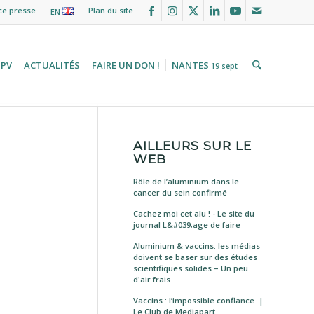
ce presse
Plan du site
EN
HPV
ACTUALITÉS
FAIRE UN DON !
NANTES
19 sept
AILLEURS SUR LE
WEB
Rôle de l’aluminium dans le
cancer du sein confirmé
Cachez moi cet alu ! - Le site du
journal L&#039;age de faire
Aluminium & vaccins: les médias
doivent se baser sur des études
scientifiques solides – Un peu
d'air frais
Vaccins : l’impossible confiance. |
Le Club de Mediapart