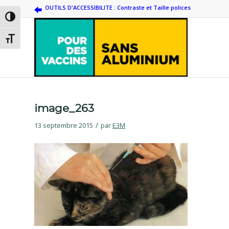
OUTILS D'ACCESSIBILITE : Contraste et Taille polices
Passer en contraste élevé
Changer la taille de la police
image_263
/
13 septembre 2015
par
E3M