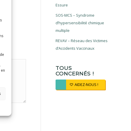
Essure
SOS-MCS – Syndrome
es
d’hypersensibilité chimique
multiple
ns
REVAV – Réseau des Victimes
d’Accidents Vaccinaux
 de
.
TOUS
 en
CONCERNÉS !
AIDEZ-NOUS !
s