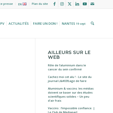
ce presse
Plan du site
EN
HPV
ACTUALITÉS
FAIRE UN DON !
NANTES
19 sept
AILLEURS SUR LE
WEB
Rôle de l’aluminium dans le
cancer du sein confirmé
Cachez moi cet alu ! - Le site du
journal L&#039;age de faire
Aluminium & vaccins: les médias
doivent se baser sur des études
scientifiques solides – Un peu
d'air frais
Vaccins : l’impossible confiance. |
Le Club de Mediapart