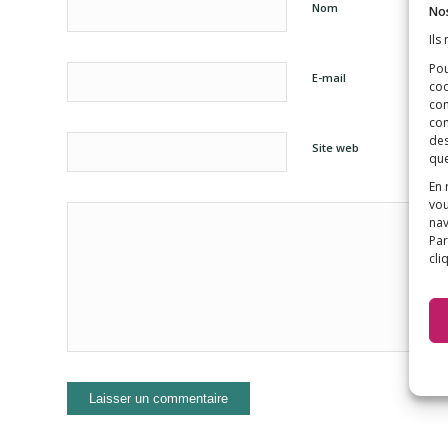
Nom
Nos
Ils
Pou
E-mail
coo
con
com
des
Site web
que
En 
vou
nav
Par
cli