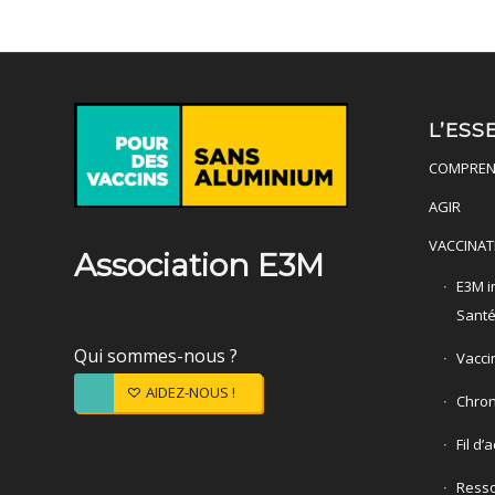
L’ESS
COMPREN
AGIR
VACCINAT
Association E3M
E3M in
Sant
Qui sommes-nous ?
Vacci
AIDEZ-NOUS !
Chron
Fil d’
Ress