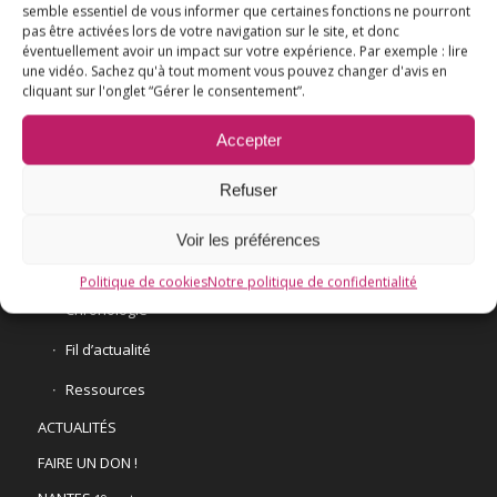
semble essentiel de vous informer que certaines fonctions ne pourront
pas être activées lors de votre navigation sur le site, et donc
éventuellement avoir un impact sur votre expérience. Par exemple : lire
une vidéo. Sachez qu'à tout moment vous pouvez changer d'avis en
L’ESSENTIEL
cliquant sur l'onglet “Gérer le consentement”.
COMPRENDRE
Accepter
AGIR
Refuser
VACCINATION HPV
E3M interpelle le Ministre de la Santé
Voir les préférences
Vaccination HPV – FAQ
Politique de cookies
Notre politique de confidentialité
Chronologie
Fil d’actualité
Ressources
ACTUALITÉS
FAIRE UN DON !