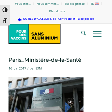
Vous êtes…
Nous sommes…
Espace presse
EN
Passer en contraste élevé
Plan du site
OUTILS D'ACCESSIBILITE : Contraste et Taille polices
Changer la taille de la police
Paris_Ministère-de-la-Santé
/
16 juin 2017
par
E3M