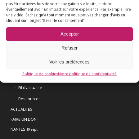
pas être activées lors de votre navigation sur le site, et donc
éventuellement avoir un impact sur votre expérience. Par exemple : lire
L’ESSENTIEL
une vidéo. Sachez qu'à tout moment vous pouvez changer d'avis en
cliquant sur l'onglet “Gérer le consentement”.
COMPRENDRE
AGIR
Accepter
VACCINATION HPV
Refuser
E3M interpelle le Ministre de la Santé
Voir les préférences
Vaccination HPV – FAQ
Politique de cookies
Notre politique de confidentialité
Chronologie
Fil d’actualité
Ressources
ACTUALITÉS
FAIRE UN DON !
NANTES
19 sept