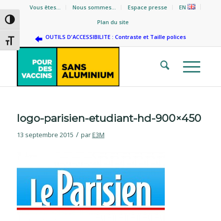
Vous êtes…
Nous sommes…
Espace presse
EN
Passer en contraste élevé
Plan du site
OUTILS D'ACCESSIBILITE : Contraste et Taille polices
Changer la taille de la police
logo-parisien-etudiant-hd-900×450
/
13 septembre 2015
par
E3M