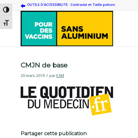
OUTILS D'ACCESSIBILITE : Contraste et Taille polices
Passer en contraste élevé
Changer la taille de la police
CMJN de base
/
20 mars 2019
par
E3M
Partager cette publication