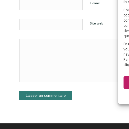
Ils
E-mail
Pou
coo
con
Site web
com
des
que
En 
vou
nav
Par
cli