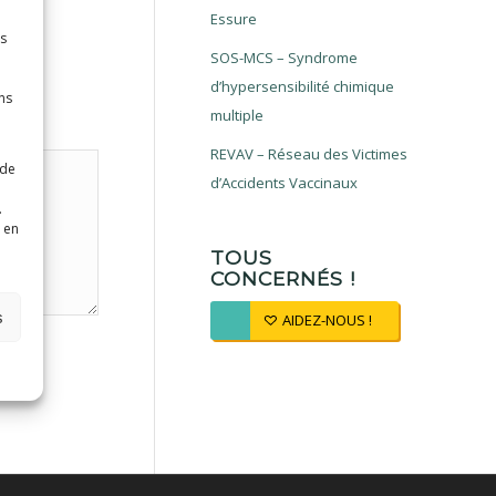
Essure
es
SOS-MCS – Syndrome
d’hypersensibilité chimique
ns
multiple
REVAV – Réseau des Victimes
 de
d’Accidents Vaccinaux
.
 en
TOUS
CONCERNÉS !
s
AIDEZ-NOUS !