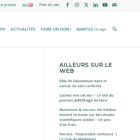
ce presse
Plan du site
EN
HPV
ACTUALITÉS
FAIRE UN DON !
NANTES
19 sept
AILLEURS SUR LE
WEB
Rôle de l’aluminium dans le
cancer du sein confirmé
Cachez moi cet alu ! - Le site du
journal L&#039;age de faire
Aluminium & vaccins: les médias
doivent se baser sur des études
scientifiques solides – Un peu
d'air frais
Vaccins : l’impossible confiance. |
Le Club de Mediapart