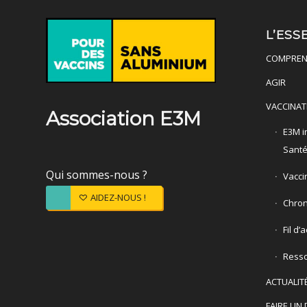
L’ESS
COMPREN
AGIR
VACCINAT
Association E3M
E3M in
Sant
Qui sommes-nous ?
Vacci
AIDEZ-NOUS !
Chron
Fil d’
Ress
ACTUALIT
FAIRE UN 