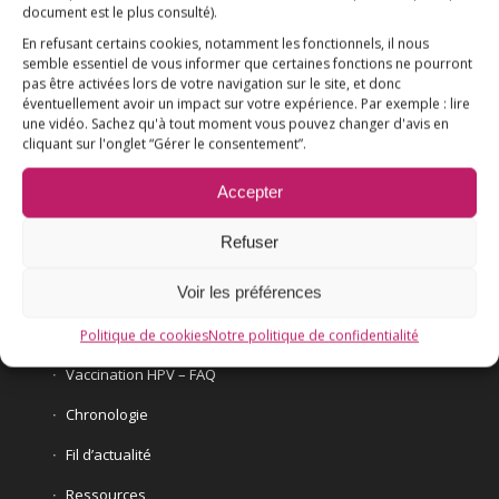
document est le plus consulté)
.
Qui sommes-nous ?
AIDEZ-NOUS !
En refusant certains cookies, notamment les fonctionnels, il nous
semble essentiel de vous informer que certaines fonctions ne pourront
pas être activées lors de votre navigation sur le site, et donc
éventuellement avoir un impact sur votre expérience. Par exemple : lire
une vidéo. Sachez qu'à tout moment vous pouvez changer d'avis en
cliquant sur l'onglet “Gérer le consentement”.
L’ESSENTIEL
Accepter
COMPRENDRE
Refuser
AGIR
Voir les préférences
VACCINATION HPV
E3M interpelle le Ministre de la Santé
Politique de cookies
Notre politique de confidentialité
Vaccination HPV – FAQ
Chronologie
Fil d’actualité
Ressources