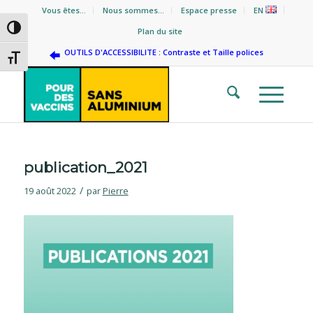
Vous êtes…
Nous sommes…
Espace presse
EN
Passer en contraste élevé
Plan du site
OUTILS D'ACCESSIBILITE : Contraste et Taille polices
Changer la taille de la police
publication_2021
/
19 août 2022
par
Pierre