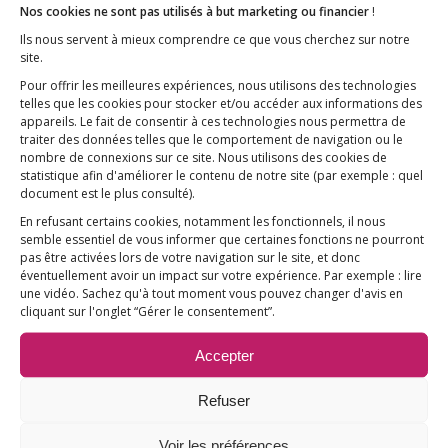
Nos cookies ne sont pas utilisés à but marketing ou financier
!
Ils nous servent à mieux comprendre ce que vous cherchez sur notre
site.
Pour offrir les meilleures expériences, nous utilisons des technologies
telles que les cookies pour stocker et/ou accéder aux informations des
appareils. Le fait de consentir à ces technologies nous permettra de
traiter des données telles que le comportement de navigation ou le
Santé !
nombre de connexions sur ce site. Nous utilisons des cookies de
statistique afin d'améliorer le contenu de notre site
(par exemple : quel
Je pense que j’ai été quelque peu réservé dans
document est le plus consulté)
.
mes commentaires, êtes-vous d’accord ? Aucune
En refusant certains cookies, notamment les fonctionnels, il nous
mention de la maladie d’Alzheimer ou d’autres
semble essentiel de vous informer que certaines fonctions ne pourront
pas être activées lors de votre navigation sur le site, et donc
affections causées par une charge corporelle
éventuellement avoir un impact sur votre expérience. Par exemple : lire
élevée d’aluminium. L’article dans Decanter est
une vidéo. Sachez qu'à tout moment vous pouvez changer d'avis en
cliquant sur l'onglet “Gérer le consentement”.
derrière un paywall et, en tant que tel, il ne sert à
rien que je fournisse un lien ici. Cependant,
Accepter
prenez-le-moi si vous n’êtes pas en mesure de le
lire vous-même. Ce n’est pas du journalisme, c’est
Refuser
une fonctionnalité promotionnelle et je ne serais
pas surpris de découvrir qu’il est soutenu par
Voir les préférences