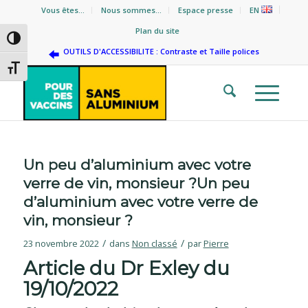
Vous êtes…
Nous sommes…
Espace presse
EN
Plan du site
Passer en contraste élevé
OUTILS D'ACCESSIBILITE : Contraste et Taille polices
Changer la taille de la police
Un peu d’aluminium avec votre
verre de vin, monsieur ?Un peu
d’aluminium avec votre verre de
vin, monsieur ?
/
/
23 novembre 2022
dans
Non classé
par
Pierre
Article du Dr Exley du
19/10/2022