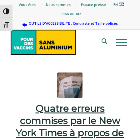
Vous êtes…
Nous sommes…
Espace presse
EN
Passer en contraste élevé
Plan du site
OUTILS D'ACCESSIBILITE : Contraste et Taille polices
Changer la taille de la police
Quatre erreurs
commises par le New
York Times à propos de