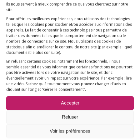
Ils nous servent à mieux comprendre ce que vous cherchez sur notre
site.
L’ESSENTIEL
Pour offrir les meilleures expériences, nous utilisons des technologies
COMPRENDRE
telles que les cookies pour stocker et/ou accéder aux informations des
appareils. Le fait de consentir à ces technologies nous permettra de
AGIR
traiter des données telles que le comportement de navigation ou le
nombre de connexions sur ce site. Nous utilisons des cookies de
VACCINATION HPV
statistique afin d'améliorer le contenu de notre site
(par exemple : quel
E3M interpelle le Ministre de la Santé
document est le plus consulté)
.
En refusant certains cookies, notamment les fonctionnels, il nous
Vaccination HPV – FAQ
semble essentiel de vous informer que certaines fonctions ne pourront
pas être activées lors de votre navigation sur le site, et donc
Chronologie
éventuellement avoir un impact sur votre expérience. Par exemple : lire
une vidéo. Sachez qu'à tout moment vous pouvez changer d'avis en
Fil d’actualité
cliquant sur l'onglet “Gérer le consentement”.
Ressources
Accepter
ACTUALITÉS
Refuser
FAIRE UN DON !
NANTES
19 sept
Voir les préférences