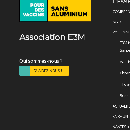
L’ESS
COMPREN
AGIR
VACCINAT
Association E3M
E3M in
Sant
Qui sommes-nous ?
Vacci
AIDEZ-NOUS !
Chron
Fil d’
Ress
ACTUALIT
FAIRE UN 
NANTES
1