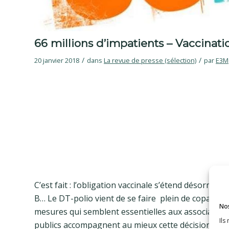
66 millions d’impatients – Vaccinati
/
/
20 janvier 2018
dans
La revue de presse (sélection)
par
E3M
C’est fait : l’obligation vaccinale s’étend désorma
B… Le DT-polio vient de se faire plein de copains. O
Nos
mesures qui semblent essentielles aux associations
Ils
publics accompagnent au mieux cette décision d’ex