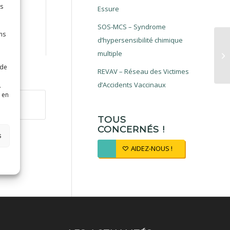
es
Essure
SOS-MCS – Syndrome
ns
d’hypersensibilité chimique
multiple
 de
REVAV – Réseau des Victimes
d’Accidents Vaccinaux
.
 en
TOUS
CONCERNÉS !
s
AIDEZ-NOUS !