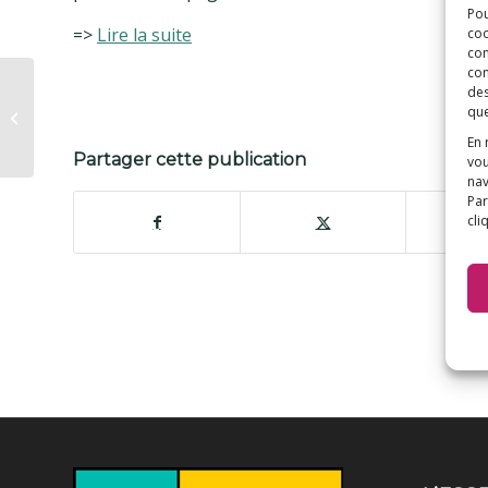
Pou
=>
Lire la suite
coo
con
com
des
que
RCF
En 
Partager cette publication
vou
nav
Par
cli