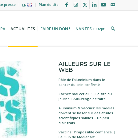
ce presse
Plan du site
EN
HPV
ACTUALITÉS
FAIRE UN DON !
NANTES
19 sept
AILLEURS SUR LE
WEB
Rôle de l’aluminium dans le
cancer du sein confirmé
Cachez moi cet alu ! - Le site du
journal L&#039;age de faire
Aluminium & vaccins: les médias
doivent se baser sur des études
scientifiques solides – Un peu
d'air frais
Vaccins : l’impossible confiance. |
Le Club de Mediapart