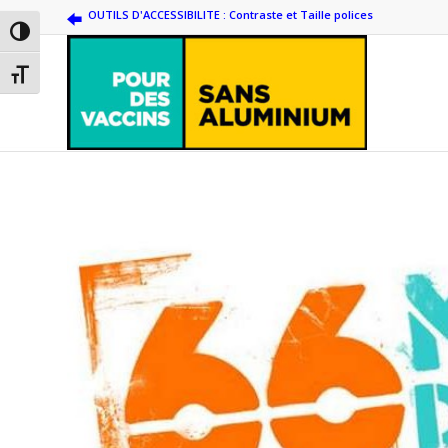
OUTILS D'ACCESSIBILITE : Contraste et Taille polices
Passer en contraste élevé
Changer la taille de la police