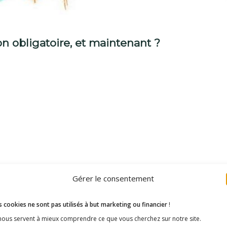
on obligatoire, et maintenant ?
Gérer le consentement
is à 11 pathologies contre 3 auparavant. Coqueluche, rougeole
bjectif : améliorer la couverture vaccinale. Pour y parvenir, 
 cookies ne sont pas utilisés à but marketing ou financier
!
, regroupées au sein de France Assos Santé, afin que les p
 nous servent à mieux comprendre ce que vous cherchez sur notre site.
tension.