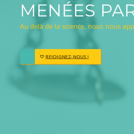
MENÉES PAR
Au delà de la science, nous nous appu
REJOIGNEZ-NOUS !