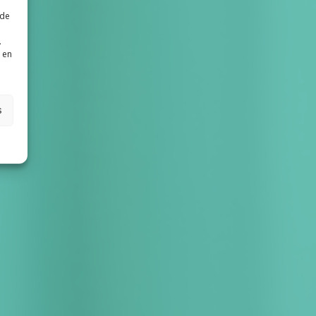
 de
.
 en
s