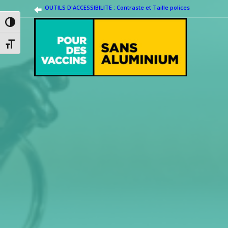
OUTILS D'ACCESSIBILITE : Contraste et Taille polices
Passer en contraste élevé
Changer la taille de la police