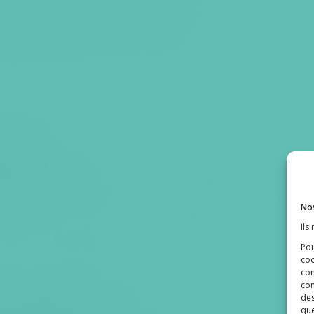
Nos
Ils
Pou
coo
con
com
des
que