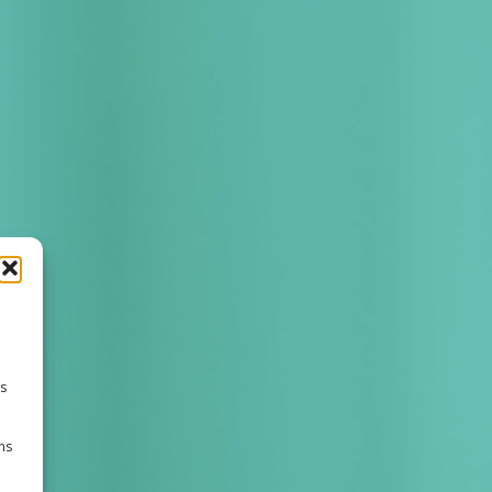
es
ns