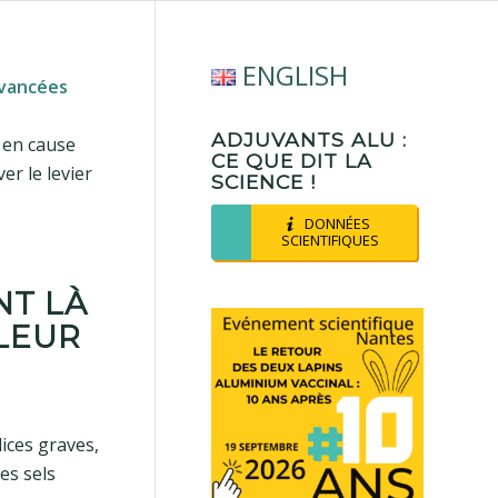
ENGLISH
avancées
ADJUVANTS ALU :
e en cause
CE QUE DIT LA
r le levier
SCIENCE !
DONNÉES
SCIENTIFIQUES
NT LÀ
LEUR
dices graves,
es sels