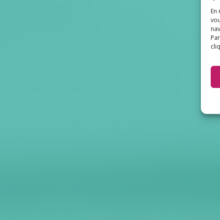
En 
vou
nav
Par
cli