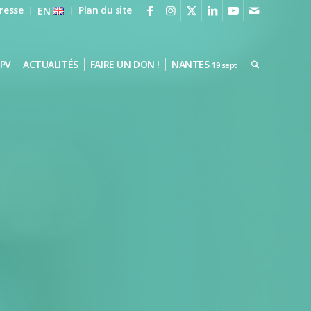
resse
Plan du site
EN
PV
ACTUALITÉS
FAIRE UN DON !
NANTES
19 sept