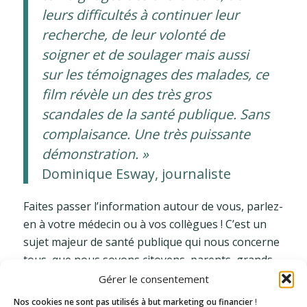
leurs difficultés à continuer leur
recherche, de leur volonté de
soigner et de soulager mais aussi
sur les témoignages des malades, ce
film révèle un des très gros
scandales de la santé publique. Sans
complaisance. Une très puissante
démonstration. »
Dominique Esway, journaliste
Faites passer l’information autour de vous, parlez-
en à votre médecin ou à vos collègues ! C’est un
sujet majeur de santé publique qui nous concerne
tous, que nous soyons citoyens, parents, grands-
parents ou professionnels de santé.
Gérer le consentement
Nos cookies ne sont pas utilisés à but marketing ou financier
!
>
Rejoindre l’événement Facebook