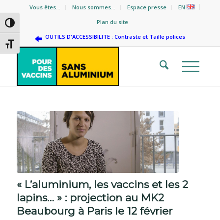
Vous êtes…
Nous sommes…
Espace presse
EN
Plan du site
Passer en contraste élevé
OUTILS D'ACCESSIBILITE : Contraste et Taille polices
Changer la taille de la police
« L’aluminium, les vaccins et les 2
lapins… » : projection au MK2
Beaubourg à Paris le 12 février