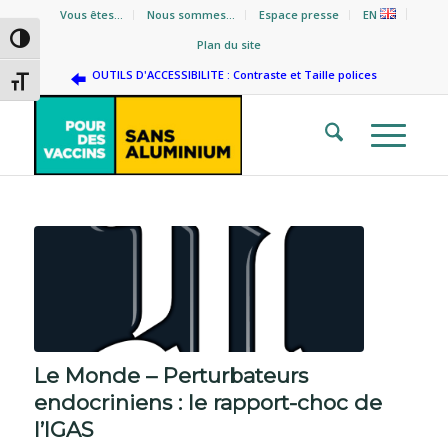
Vous êtes…
Nous sommes…
Espace presse
EN
Passer en contraste élevé
Plan du site
OUTILS D'ACCESSIBILITE : Contraste et Taille polices
Changer la taille de la police
Le Monde – Perturbateurs
endocriniens : le rapport-choc de
l’IGAS