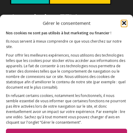
Association E3M
Gérer le consentement
Nos cookies ne sont pas utilisés à but marketing ou financier
!
Ils nous servent à mieux comprendre ce que vous cherchez sur notre
Qui sommes-nous ?
AIDEZ-NOUS !
site.
Pour offrir les meilleures expériences, nous utilisons des technologies
telles que les cookies pour stocker et/ou accéder aux informations des
appareils. Le fait de consentir à ces technologies nous permettra de
traiter des données telles que le comportement de navigation ou le
nombre de connexions sur ce site. Nous utilisons des cookies de
statistique afin d'améliorer le contenu de notre site
(par exemple : quel
L’ESSENTIEL
document est le plus consulté)
.
COMPRENDRE
En refusant certains cookies, notamment les fonctionnels, il nous
semble essentiel de vous informer que certaines fonctions ne pourront
AGIR
pas être activées lors de votre navigation sur le site, et donc
éventuellement avoir un impact sur votre expérience. Par exemple : lire
VACCINATION HPV
une vidéo. Sachez qu'à tout moment vous pouvez changer d'avis en
cliquant sur l'onglet “Gérer le consentement”.
E3M interpelle le Ministre de la Santé