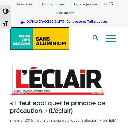
Vous êtes…
Nous sommes…
Espace presse
EN
Passer en contraste élevé
Plan du site
OUTILS D'ACCESSIBILITE : Contraste et Taille polices
Changer la taille de la police
« Il faut appliquer le principe de
précaution » (L’éclair)
/
/
3 février 2016
dans
La revue de presse (sélection)
par
E3M