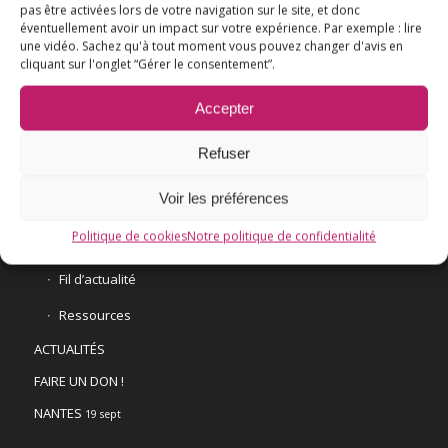
pas être activées lors de votre navigation sur le site, et donc
éventuellement avoir un impact sur votre expérience. Par exemple : lire
L’ESSENTIEL
une vidéo. Sachez qu'à tout moment vous pouvez changer d'avis en
cliquant sur l'onglet “Gérer le consentement”.
COMPRENDRE
AGIR
Accepter
VACCINATION HPV
Refuser
E3M interpelle le Ministre de la Santé
Voir les préférences
Vaccination HPV – FAQ
Politique de cookies
Notre politique de confidentialité
Chronologie
Fil d’actualité
Ressources
ACTUALITÉS
FAIRE UN DON !
NANTES
19 sept