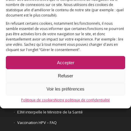
nombre de connexions sur ce site. Nous utilisons des cookies de
Association E3M
statistique afin d'améliorer le contenu de notre site
(par exemple : quel
document est le plus consulté)
.
En refusant certains cookies, notamment les fonctionnels, il nous
semble essentiel de vous informer que certaines fonctions ne pourront
Qui sommes-nous ?
AIDEZ-NOUS !
pas être activées lors de votre navigation sur le site, et donc
éventuellement avoir un impact sur votre expérience. Par exemple : lire
une vidéo. Sachez qu'à tout moment vous pouvez changer d'avis en
cliquant sur l'onglet “Gérer le consentement”.
Accepter
L’ESSENTIEL
Refuser
COMPRENDRE
Voir les préférences
AGIR
Politique de cookies
Notre politique de confidentialité
VACCINATION HPV
E3M interpelle le Ministre de la Santé
Vaccination HPV – FAQ