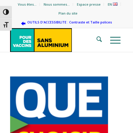
Vous êtes…
Nous sommes…
Espace presse
EN
Passer en contraste élevé
Plan du site
OUTILS D'ACCESSIBILITE : Contraste et Taille polices
Changer la taille de la police