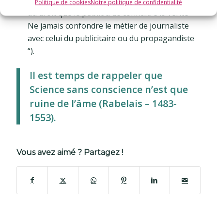
conséquences pour lui-même, et ce, en raison
Politique de cookies
Notre politique de confidentialité
du droit que le public a de connaître la vérité –
Ne jamais confondre le métier de journaliste
avec celui du publicitaire ou du propagandiste
“).
Il est temps de rappeler que
Science sans conscience n’est que
ruine de l’âme
(Rabelais – 1483-
1553).
Vous avez aimé ? Partagez !