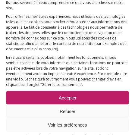
(actuellement abandonnés)
Ils nous servent à mieux comprendre ce que vous cherchez sur notre
site.
Indemniser
ceux-ci pour le préjudice subi.
Pour offrir les meilleures expériences, nous utilisons des technologies
telles que les cookies pour stocker et/ou accéder aux informations des
ET EN FRANCE, QUELLES
appareils. Le fait de consentir à ces technologies nous permettra de
OPTIONS ?
traiter des données telles que le comportement de navigation ou le
nombre de connexions sur ce site. Nous utilisons des cookies de
statistique afin d'améliorer le contenu de notre site
(par exemple : quel
Les autorités sanitaires françaises ont
document est le plus consulté)
.
maintenant le choix :
soit elles s’arc-boutent
En refusant certains cookies, notamment les fonctionnels, il nous
sur leurs certitudes contredites par une science
semble essentiel de vous informer que certaines fonctions ne pourront
pas être activées lors de votre navigation sur le site, et donc
indépendante de l’industrie pharmaceutique,
éventuellement avoir un impact sur votre expérience. Par exemple : lire
soit elles ont la lucidité de s’associer à cette
une vidéo. Sachez qu'à tout moment vous pouvez changer d'avis en
cliquant sur l'onglet “Gérer le consentement”.
démarche courageuse venue des USA.
Les journalistes français sont concernés
, eux-
Accepter
aussi, par cette nécessaire et inéluctable
introspection. Ils se doivent d’appliquer la
Refuser
Charte de déontologie de Munich (“ Respecter
Voir les préférences
la vérité, quelles qu’en puissent être les