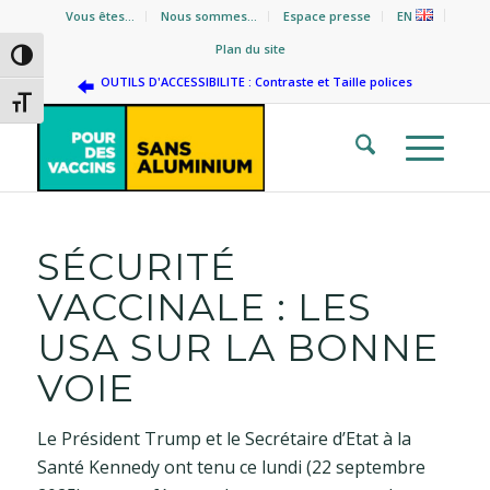
Vous êtes…
Nous sommes…
Espace presse
EN
Plan du site
Passer en contraste élevé
OUTILS D'ACCESSIBILITE : Contraste et Taille polices
Changer la taille de la police
SÉCURITÉ
VACCINALE : LES
USA SUR LA BONNE
VOIE
Le Président Trump et le Secrétaire d’Etat à la
Santé Kennedy ont tenu ce lundi (22 septembre