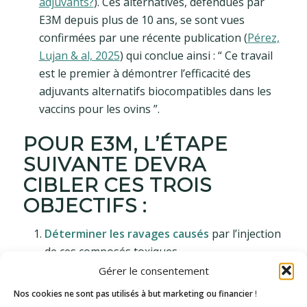
adjuvants?
). Ces alternatives, défendues par
E3M depuis plus de 10 ans, se sont vues
confirmées par une récente publication (
Pérez,
Lujan & al, 2025
) qui conclue ainsi : “ Ce travail
est le premier à démontrer l’efficacité des
adjuvants alternatifs biocompatibles dans les
vaccins pour les ovins ”.
POUR E3M, L’ÉTAPE
SUIVANTE DEVRA
CIBLER CES TROIS
OBJECTIFS :
Déterminer les ravages causés
par l’injection
de ces composés toxiques
Gérer le consentement
Trouver
les traitements
permettant une
vraie prise en charge des malades
Nos cookies ne sont pas utilisés à but marketing ou financier
!