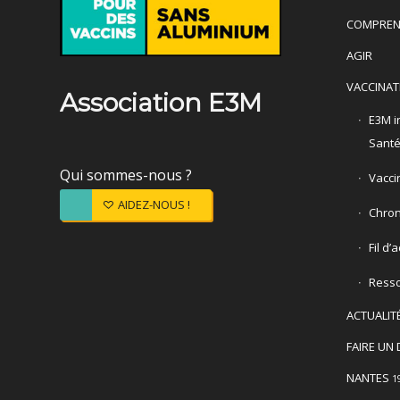
COMPREN
AGIR
VACCINAT
Association E3M
E3M in
Sant
Qui sommes-nous ?
Vacci
AIDEZ-NOUS !
Chron
Fil d’
Ress
ACTUALIT
FAIRE UN 
NANTES
1