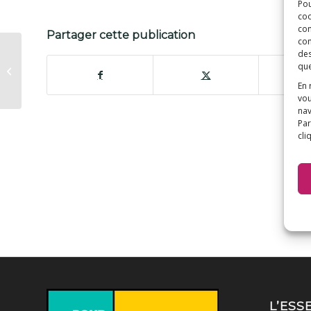
Pou
coo
con
Partager cette publication
com
des
Aluminium : l’actualité
que
scientifique du
trimestre
En 
vou
nav
Par
cli
L’ESS