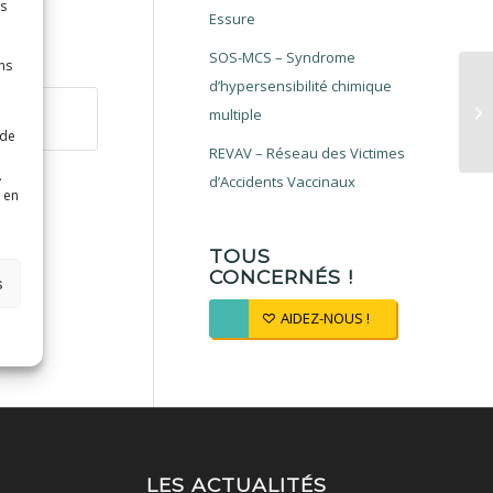
es
Essure
SOS-MCS – Syndrome
ns
d’hypersensibilité chimique
multiple
 de
REVAV – Réseau des Victimes
.
d’Accidents Vaccinaux
 en
TOUS
CONCERNÉS !
s
AIDEZ-NOUS !
LES ACTUALITÉS