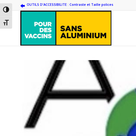
OUTILS D'ACCESSIBILITE : Contraste et Taille polices
Passer en contraste élevé
Changer la taille de la police