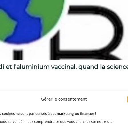
i et l’aluminium vaccinal, quand la scienc
u département de Pathologie au CHU Henri-Mondor. Neurolo
Gérer le consentement
 et immunitaire des adjuvants contenant de l’aluminium. Le 
 détaillé dans son dernier livre.
 cookies ne sont pas utilisés à but marketing ou financier
!
 nous servent à mieux comprendre ce que vous cherchez sur notre site.