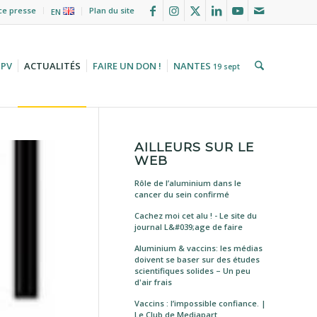
ce presse
Plan du site
EN
HPV
ACTUALITÉS
FAIRE UN DON !
NANTES
19 sept
AILLEURS SUR LE
WEB
Rôle de l’aluminium dans le
cancer du sein confirmé
Cachez moi cet alu ! - Le site du
journal L&#039;age de faire
Aluminium & vaccins: les médias
doivent se baser sur des études
scientifiques solides – Un peu
d'air frais
Vaccins : l’impossible confiance. |
Le Club de Mediapart