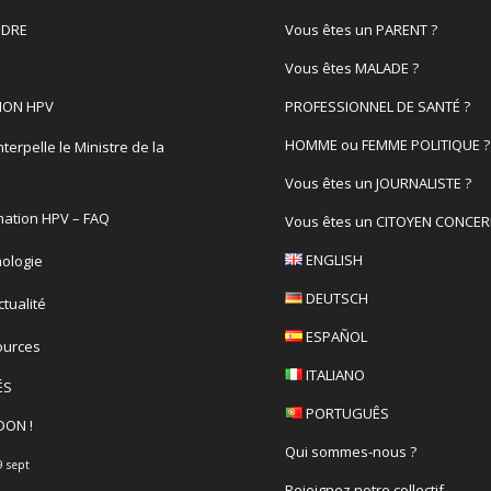
DRE
Vous êtes un PARENT ?
Vous êtes MALADE ?
ION HPV
PROFESSIONNEL DE SANTÉ ?
HOMME ou FEMME POLITIQUE ?
terpelle le Ministre de la
é
Vous êtes un JOURNALISTE ?
nation HPV – FAQ
Vous êtes un CITOYEN CONCER
ENGLISH
ologie
DEUTSCH
actualité
ESPAÑOL
ources
ITALIANO
ÉS
PORTUGUÊS
DON !
Qui sommes-nous ?
9 sept
Rejoignez notre collectif