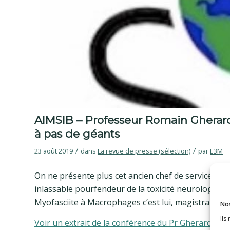
AIMSIB – Professeur Romain Gherard
à pas de géants
/
/
23 août 2019
dans
La revue de presse (sélection)
par
E3M
On ne présente plus cet ancien chef de service d
inlassable pourfendeur de la toxicité neurologique
Myofasciite à Macrophages c’est lui, magistralement
Nos
Ils
Voir un extrait de la conférence du Pr Gherardi