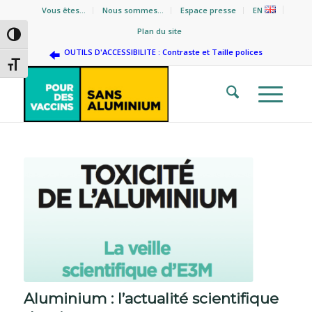
Vous êtes…
Nous sommes…
Espace presse
EN
Plan du site
Passer en contraste élevé
OUTILS D'ACCESSIBILITE : Contraste et Taille polices
Changer la taille de la police
Aluminium : l’actualité scientifique