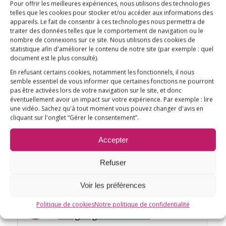
Partager cette publication
Pour offrir les meilleures expériences, nous utilisons des technologies
telles que les cookies pour stocker et/ou accéder aux informations des
appareils. Le fait de consentir à ces technologies nous permettra de
traiter des données telles que le comportement de navigation ou le
nombre de connexions sur ce site. Nous utilisons des cookies de
statistique afin d'améliorer le contenu de notre site
(par exemple : quel
document est le plus consulté)
.
En refusant certains cookies, notamment les fonctionnels, il nous
Vous aimerez peut-être aussi
semble essentiel de vous informer que certaines fonctions ne pourront
pas être activées lors de votre navigation sur le site, et donc
éventuellement avoir un impact sur votre expérience. Par exemple : lire
LCI – Vaccins : faut-il avoir peur de
une vidéo. Sachez qu'à tout moment vous pouvez changer d'avis en
l’aluminium ?
cliquant sur l'onglet “Gérer le consentement”.
Accepter
[Désintox] L’agence du
médicament doit mettre à jour ses
données sur la myofasciite à
Refuser
macrophages
Voir les préférences
Exclusivité : notre film sur
Politique de cookies
Notre politique de confidentialité
l’aluminium vaccinal est disponible
en ligne gratuitement !