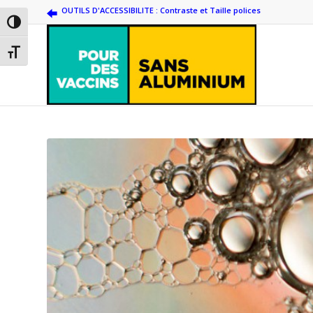
OUTILS D'ACCESSIBILITE : Contraste et Taille polices
Passer en contraste élevé
Changer la taille de la police