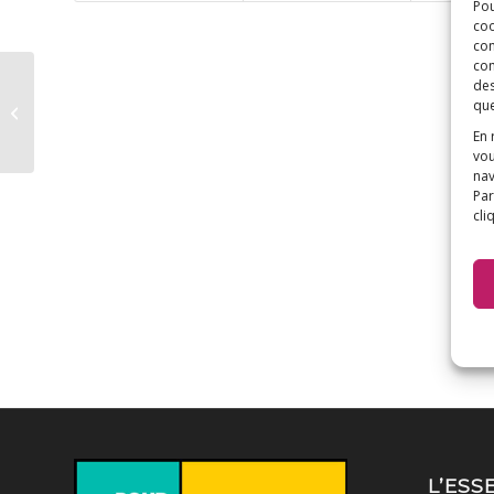
Pou
coo
con
com
des
Vaccination : dix
que
mesures à prendre
d’urgence
En 
vou
nav
Par
cli
L’ESS