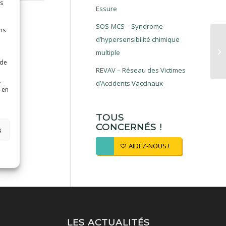
es
Essure
SOS-MCS – Syndrome
ns
d’hypersensibilité chimique
multiple
 de
REVAV – Réseau des Victimes
.
d’Accidents Vaccinaux
 en
TOUS
CONCERNÉS !
s
AIDEZ-NOUS !
LES ACTUALITÉS