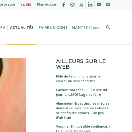
ce presse
Plan du site
EN
HPV
ACTUALITÉS
FAIRE UN DON !
NANTES
19 sept
AILLEURS SUR LE
WEB
Rôle de l’aluminium dans le
cancer du sein confirmé
Cachez moi cet alu ! - Le site du
journal L&#039;age de faire
Aluminium & vaccins: les médias
doivent se baser sur des études
scientifiques solides – Un peu
d'air frais
Vaccins : l’impossible confiance. |
Le Club de Mediapart