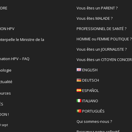
DRE
Vous êtes un PARENT ?
Vous êtes MALADE ?
ION HPV
PROFESSIONNEL DE SANTÉ ?
HOMME ou FEMME POLITIQUE ?
terpelle le Ministre de la
é
Vous êtes un JOURNALISTE ?
nation HPV – FAQ
Vous êtes un CITOYEN CONCER
ENGLISH
ologie
DEUTSCH
actualité
ESPAÑOL
ources
ITALIANO
ÉS
PORTUGUÊS
DON !
Qui sommes-nous ?
9 sept
Rejoignez notre collectif