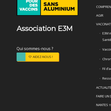
COMPREN
AGIR
VACCINAT
Association E3M
E3M in
Sant
Qui sommes-nous ?
Vacci
AIDEZ-NOUS !
Chron
Fil d’
Ress
ACTUALIT
FAIRE UN 
NANTES
1