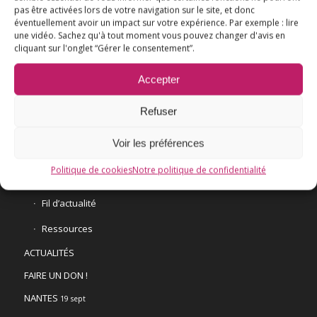
pas être activées lors de votre navigation sur le site, et donc
éventuellement avoir un impact sur votre expérience. Par exemple : lire
L’ESSENTIEL
une vidéo. Sachez qu'à tout moment vous pouvez changer d'avis en
cliquant sur l'onglet “Gérer le consentement”.
COMPRENDRE
Accepter
AGIR
VACCINATION HPV
Refuser
E3M interpelle le Ministre de la Santé
Voir les préférences
Vaccination HPV – FAQ
Politique de cookies
Notre politique de confidentialité
Chronologie
Fil d’actualité
Ressources
ACTUALITÉS
FAIRE UN DON !
NANTES
19 sept