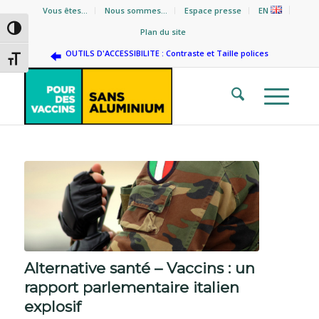
Vous êtes…
Nous sommes…
Espace presse
EN
Passer en contraste élevé
Plan du site
OUTILS D'ACCESSIBILITE : Contraste et Taille polices
Changer la taille de la police
Alternative santé – Vaccins : un
rapport parlementaire italien
explosif