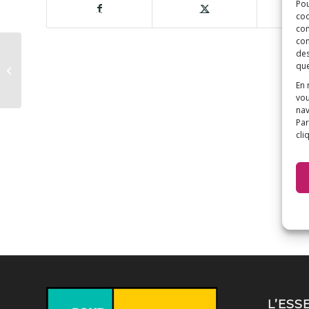
Pou
coo
con
com
Valeurs vertes – De
des
l’aluminium retrouvé
que
en grande quantité
En 
dans...
vou
nav
Par
cli
L’ESS