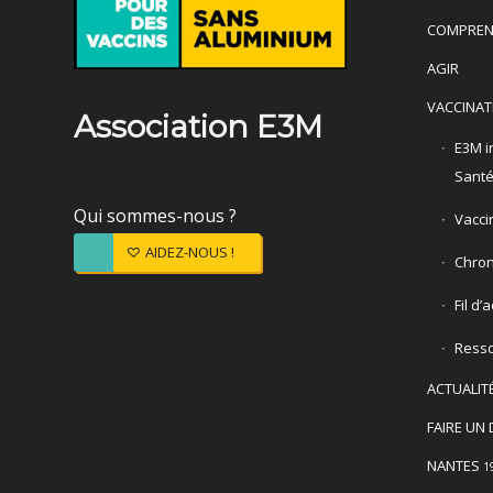
COMPREN
AGIR
VACCINAT
Association E3M
E3M in
Sant
Qui sommes-nous ?
Vacci
AIDEZ-NOUS !
Chron
Fil d’
Ress
ACTUALIT
FAIRE UN 
NANTES
1