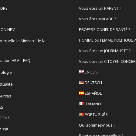
DRE
Vous êtes un PARENT ?
Vous êtes MALADE ?
ION HPV
PROFESSIONNEL DE SANTÉ ?
HOMME ou FEMME POLITIQUE ?
terpelle le Ministre de la
é
Vous êtes un JOURNALISTE ?
nation HPV – FAQ
Vous êtes un CITOYEN CONCER
ENGLISH
ologie
DEUTSCH
actualité
ESPAÑOL
ources
ITALIANO
ÉS
PORTUGUÊS
DON !
Qui sommes-nous ?
9 sept
Rejoignez notre collectif