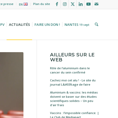
ce presse
Plan du site
EN
HPV
ACTUALITÉS
FAIRE UN DON !
NANTES
19 sept
AILLEURS SUR LE
WEB
Rôle de l’aluminium dans le
cancer du sein confirmé
Cachez moi cet alu ! - Le site du
journal L&#039;age de faire
Aluminium & vaccins: les médias
doivent se baser sur des études
scientifiques solides – Un peu
d'air frais
Vaccins : l’impossible confiance. |
Le Club de Mediapart