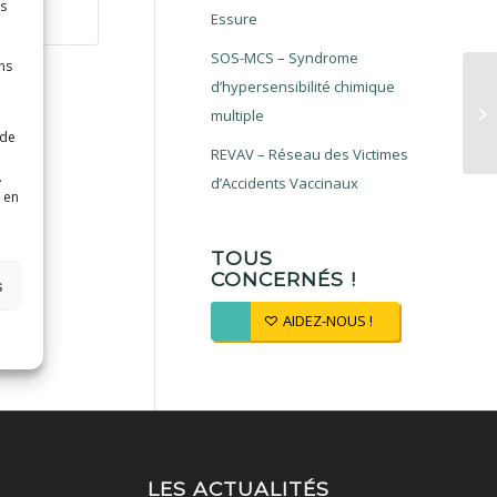
es
Essure
SOS-MCS – Syndrome
ns
d’hypersensibilité chimique
multiple
 de
REVAV – Réseau des Victimes
.
d’Accidents Vaccinaux
 en
TOUS
CONCERNÉS !
s
AIDEZ-NOUS !
LES ACTUALITÉS