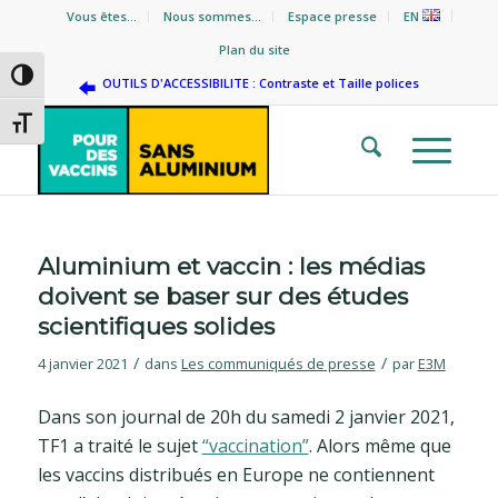
Vous êtes…
Nous sommes…
Espace presse
EN
Plan du site
Passer en contraste élevé
OUTILS D'ACCESSIBILITE : Contraste et Taille polices
Changer la taille de la police
Aluminium et vaccin : les médias
doivent se baser sur des études
scientifiques solides
/
/
4 janvier 2021
dans
Les communiqués de presse
par
E3M
Dans son journal de 20h du samedi 2 janvier 2021,
TF1 a traité le sujet
“vaccination”
. Alors même que
les vaccins distribués en Europe ne contiennent