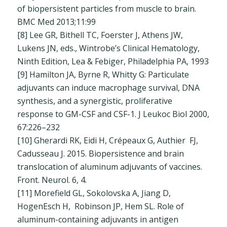
of biopersistent particles from muscle to brain.
BMC Med 2013;11:99
[8] Lee GR, Bithell TC, Foerster J, Athens JW,
Lukens JN, eds., Wintrobe’s Clinical Hematology,
Ninth Edition, Lea & Febiger, Philadelphia PA, 1993
[9] Hamilton JA, Byrne R, Whitty G: Particulate
adjuvants can induce macrophage survival, DNA
synthesis, and a synergistic, proliferative
response to GM-CSF and CSF-1. J Leukoc Biol 2000,
67:226–232
[10] Gherardi RK, Eidi H, Crépeaux G, Authier FJ,
Cadusseau J. 2015. Biopersistence and brain
translocation of aluminum adjuvants of vaccines.
Front. Neurol. 6, 4.
[11] Morefield GL, Sokolovska A, Jiang D,
HogenEsch H, Robinson JP, Hem SL. Role of
aluminum-containing adjuvants in antigen