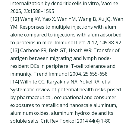
internalization by dendritic cells in vitro, Vaccine
2005, 23:1588–1595
[12] Wang XY, Yao X, Wan YM, Wang B, Xu JQ, Wen
YM: Responses to multiple injections with alum
alone compared to injections with alum adsorbed
to proteins in mice. Immunol Lett 2012, 149:88-92
[13] Carbone FR, Belz GT, Heath WR: Transfer of
antigen between migrating and lymph node-
resident DCs in peripheral T-cell tolerance and
immunity. Trend Immunol 2004, 25:655-658
[14] Willhite CC, Karyakina NA, Yokel RA, et al.
Systematic review of potential health risks posed
by pharmaceutical, occupational and consumer
exposures to metallic and nanoscale aluminum,
aluminum oxides, aluminum hydroxide and its
soluble salts. Crit Rev Toxicol 2014;44(4):1-80