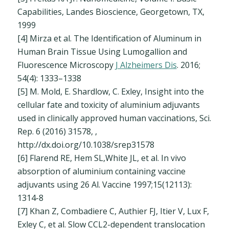
Capabilities, Landes Bioscience, Georgetown, TX,
1999
[4] Mirza et al. The Identification of Aluminum in
Human Brain Tissue Using Lumogallion and
Fluorescence Microscopy
J Alzheimers Dis
. 2016;
54(4): 1333–1338
[5] M. Mold, E. Shardlow, C. Exley, Insight into the
cellular fate and toxicity of aluminium adjuvants
used in clinically approved human vaccinations, Sci.
Rep. 6 (2016) 31578, ,
http://dx.doi.org/10.1038/srep31578
[6] Flarend RE, Hem SL,White JL, et al. In vivo
absorption of aluminium containing vaccine
adjuvants using 26 Al. Vaccine 1997;15(12113):
1314-8
[7] Khan Z, Combadiere C, Authier FJ, Itier V, Lux F,
Exley C, et al. Slow CCL2-dependent translocation