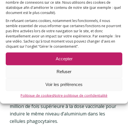
2015[10]). Elle permet les effets adjuvants
nombre de connexions sur ce site. Nous utilisons des cookies de
statistique afin d'améliorer le contenu de notre site
(par exemple : quel
immunologiques puissants de l’hydroxyde
document est le plus consulté)
.
d’aluminium injecté (Morefield 2005[11]),
En refusant certains cookies, notamment les fonctionnels, il nous
l’activation des cellules immunitaires dans les
semble essentiel de vous informer que certaines fonctions ne pourront
pas être activées lors de votre navigation sur le site, et donc
organes distants (Wang 2012[12]) et le transfert
éventuellement avoir un impact sur votre expérience. Par exemple : lire
de matière intercellulaire vers un vaste réseau de
une vidéo. Sachez qu'à tout moment vous pouvez changer d'avis en
cellules présentatrices d’antigènes (Carbone
cliquant sur l'onglet “Gérer le consentement”.
2004[13]).
Accepter
Si l’on estime que l’espace de diffusion d’un
adjuvant injecté localement sous forme
Refuser
intramusculaire peut difficilement dépasser 1% du
poids corporel avant la solubilisation de la
Voir les préférences
particule, un calcul approximatif indique qu’une
Politique de cookies
Notre politique de confidentialité
dose orale d’aluminium devrait être environ 1
million de fois supérieure à la dose vaccinale pour
induire le même niveau d’aluminium dans les
cellules phagocytaires.