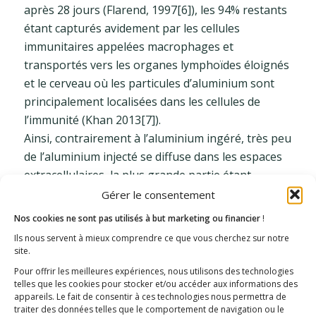
après 28 jours (Flarend, 1997[6]), les 94% restants
étant capturés avidement par les cellules
immunitaires appelées macrophages et
transportés vers les organes lymphoïdes éloignés
et le cerveau où les particules d’aluminium sont
principalement localisées dans les cellules de
l’immunité (Khan 2013[7]).
Ainsi, contrairement à l’aluminium ingéré, très peu
de l’aluminium injecté se diffuse dans les espaces
extracellulaires, la plus grande partie étant
sélectivement et fortement concentrée dans une
Gérer le consentement
petite fraction des cellules phagocytaires (l’un des
Nos cookies ne sont pas utilisés à but marketing ou financier
!
200 types de cellules représentant environ 3% du
Ils nous servent à mieux comprendre ce que vous cherchez sur notre
poids du corps – Lee 1993[8]). Cette incorporation
site.
dans les cellules phagocytaires induit une survie
Pour offrir les meilleures expériences, nous utilisons des technologies
telles que les cookies pour stocker et/ou accéder aux informations des
cellulaire à long terme (Hamilton 2000[9]) et
appareils. Le fait de consentir à ces technologies nous permettra de
entrave la solubilisation des particules (Gherardi
traiter des données telles que le comportement de navigation ou le