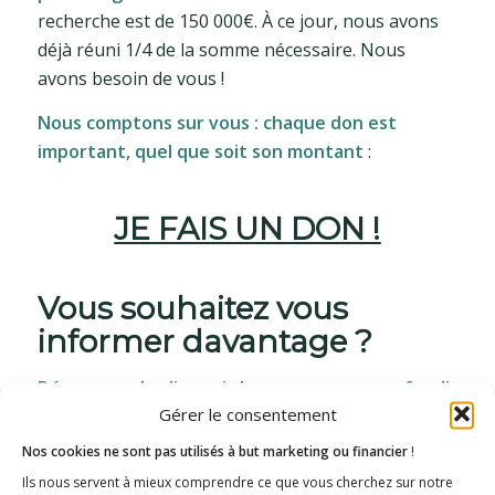
recherche est de 150 000€. À ce jour, nous avons
déjà réuni 1/4 de la somme nécessaire. Nous
avons besoin de vous !
Nous comptons sur vous : chaque don est
important, quel que soit son montant
:
JE FAIS UN DON !
Vous souhaitez vous
informer davantage ?
Découvrez des liens ci-dessous pour approfondir
Gérer le consentement
ces questions :
Nos cookies ne sont pas utilisés à but marketing ou financier
!
• Visionner
la mini-série de vidéos du Docteur Zet
Ils nous servent à mieux comprendre ce que vous cherchez sur notre
• Découvrir
le projet de recherche sur trois ans