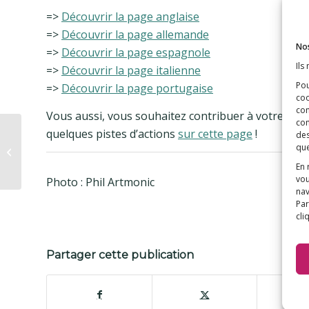
=>
Découvrir la page anglaise
=>
Découvrir la page allemande
Nos
=>
Découvrir la page espagnole
Ils
=>
Découvrir la page italienne
Pou
=>
Découvrir la page portugaise
coo
con
Vous aussi, vous souhaitez contribuer à votre fa
com
Myofasciite à
quelques pistes d’actions
sur cette page
!
des
macrophages et
que
aluminium vaccinal : le
En 
Conseil d’État
vou
Photo : Phil Artmonic
renforce...
nav
Par
cli
Partager cette publication