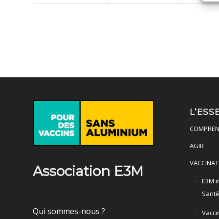
L’ESS
COMPREN
AGIR
VACCINAT
Association E3M
E3M in
Sant
Qui sommes-nous ?
Vacci