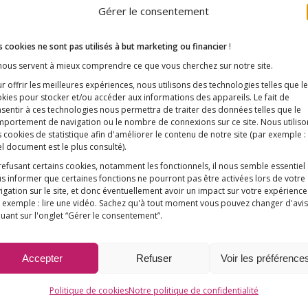
Gérer le consentement
 cookies ne sont pas utilisés à but marketing ou financier
!
 nous servent à mieux comprendre ce que vous cherchez sur notre site.
r offrir les meilleures expériences, nous utilisons des technologies telles que l
kies pour stocker et/ou accéder aux informations des appareils. Le fait de
sentir à ces technologies nous permettra de traiter des données telles que le
çon à notre campagne pour des vaccins sans aluminium ? Dé
portement de navigation ou le nombre de connexions sur ce site. Nous utiliso
 cookies de statistique afin d'améliorer le contenu de notre site
(par exemple :
l document est le plus consulté)
.
refusant certains cookies, notamment les fonctionnels, il nous semble essentiel
s informer que certaines fonctions ne pourront pas être activées lors de votre
igation sur le site, et donc éventuellement avoir un impact sur votre expérience
 exemple : lire une vidéo. Sachez qu'à tout moment vous pouvez changer d'avis
quant sur l'onglet “Gérer le consentement”.
Accepter
Refuser
Voir les préférence
Politique de cookies
Notre politique de confidentialité