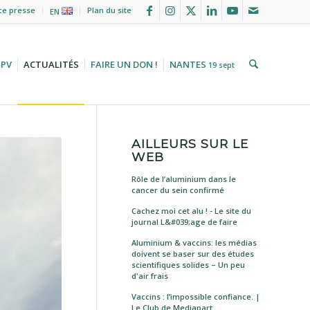
ce presse
Plan du site
EN
HPV
ACTUALITÉS
FAIRE UN DON !
NANTES
19 sept
AILLEURS SUR LE
WEB
Rôle de l’aluminium dans le
cancer du sein confirmé
Cachez moi cet alu ! - Le site du
journal L&#039;age de faire
Aluminium & vaccins: les médias
doivent se baser sur des études
scientifiques solides – Un peu
d'air frais
Vaccins : l’impossible confiance. |
Le Club de Mediapart