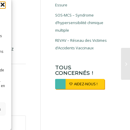
Essure
SOS-MCS – Syndrome
d’hypersensibilité chimique
multiple
es
REVAV – Réseau des Victimes
d’Accidents Vaccinaux
couvrez
ns
TOUS
 de
CONCERNÉS !
.
AIDEZ-NOUS !
 en
s