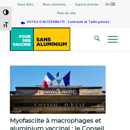
Vous êtes…
Nous sommes…
Espace presse
EN
Passer en contraste élevé
Plan du site
OUTILS D'ACCESSIBILITE : Contraste et Taille polices
Changer la taille de la police
Myofasciite à macrophages et
aluminium vaccinal : le Conseil