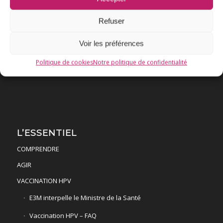
Association E3M
Refuser
Voir les préférences
Qui sommes-nous ?
Politique de cookies
Notre politique de confidentialité
AIDEZ-NOUS !
L’ESSENTIEL
COMPRENDRE
AGIR
VACCINATION HPV
E3M interpelle le Ministre de la Santé
Vaccination HPV – FAQ