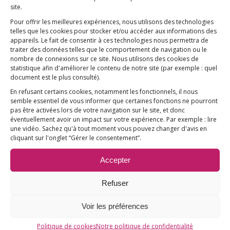
site.
COMPRENDRE
Pour offrir les meilleures expériences, nous utilisons des technologies
telles que les cookies pour stocker et/ou accéder aux informations des
AGIR
appareils. Le fait de consentir à ces technologies nous permettra de
VACCINATION HPV
traiter des données telles que le comportement de navigation ou le
nombre de connexions sur ce site. Nous utilisons des cookies de
E3M interpelle le Ministre de la Santé
statistique afin d'améliorer le contenu de notre site
(par exemple : quel
document est le plus consulté)
.
Vaccination HPV – FAQ
En refusant certains cookies, notamment les fonctionnels, il nous
semble essentiel de vous informer que certaines fonctions ne pourront
Chronologie
pas être activées lors de votre navigation sur le site, et donc
éventuellement avoir un impact sur votre expérience. Par exemple : lire
Fil d’actualité
une vidéo. Sachez qu'à tout moment vous pouvez changer d'avis en
cliquant sur l'onglet “Gérer le consentement”.
Ressources
ACTUALITÉS
Accepter
FAIRE UN DON !
Refuser
NANTES
19 sept
Voir les préférences
Politique de cookies
Notre politique de confidentialité