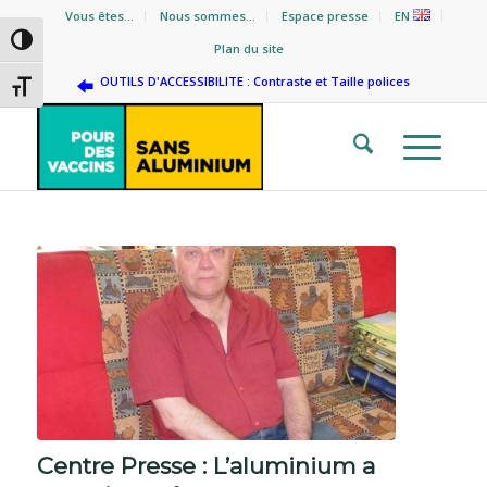
Vous êtes…
Nous sommes…
Espace presse
EN
Passer en contraste élevé
Plan du site
OUTILS D'ACCESSIBILITE : Contraste et Taille polices
Changer la taille de la police
Centre Presse : L’aluminium a