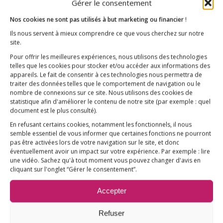
Qui sommes-nous ?
AIDEZ-NOUS !
Gérer le consentement
Nos cookies ne sont pas utilisés à but marketing ou financier
!
Ils nous servent à mieux comprendre ce que vous cherchez sur notre
site.
Pour offrir les meilleures expériences, nous utilisons des technologies
telles que les cookies pour stocker et/ou accéder aux informations des
L’ESSENTIEL
appareils. Le fait de consentir à ces technologies nous permettra de
traiter des données telles que le comportement de navigation ou le
COMPRENDRE
nombre de connexions sur ce site. Nous utilisons des cookies de
statistique afin d'améliorer le contenu de notre site
(par exemple : quel
AGIR
document est le plus consulté)
.
VACCINATION HPV
En refusant certains cookies, notamment les fonctionnels, il nous
semble essentiel de vous informer que certaines fonctions ne pourront
E3M interpelle le Ministre de la Santé
pas être activées lors de votre navigation sur le site, et donc
éventuellement avoir un impact sur votre expérience. Par exemple : lire
Vaccination HPV – FAQ
une vidéo. Sachez qu'à tout moment vous pouvez changer d'avis en
cliquant sur l'onglet “Gérer le consentement”.
Chronologie
Fil d’actualité
Accepter
Ressources
Refuser