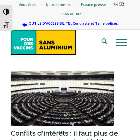
Vous êtes…
Nous sommes…
Espace presse
EN
Passer en contraste élevé
Plan du site
OUTILS D'ACCESSIBILITE : Contraste et Taille polices
Changer la taille de la police
Conflits d’intérêts : il faut plus de