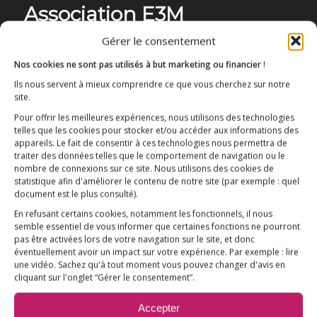
Association E3M
Gérer le consentement
Nos cookies ne sont pas utilisés à but marketing ou financier
!
Qui sommes-nous ?
AIDEZ-NOUS !
Ils nous servent à mieux comprendre ce que vous cherchez sur notre
site.
Pour offrir les meilleures expériences, nous utilisons des technologies
telles que les cookies pour stocker et/ou accéder aux informations des
appareils. Le fait de consentir à ces technologies nous permettra de
traiter des données telles que le comportement de navigation ou le
nombre de connexions sur ce site. Nous utilisons des cookies de
L’ESSENTIEL
statistique afin d'améliorer le contenu de notre site
(par exemple : quel
document est le plus consulté)
.
COMPRENDRE
En refusant certains cookies, notamment les fonctionnels, il nous
AGIR
semble essentiel de vous informer que certaines fonctions ne pourront
pas être activées lors de votre navigation sur le site, et donc
VACCINATION HPV
éventuellement avoir un impact sur votre expérience. Par exemple : lire
une vidéo. Sachez qu'à tout moment vous pouvez changer d'avis en
E3M interpelle le Ministre de la Santé
cliquant sur l'onglet “Gérer le consentement”.
Vaccination HPV – FAQ
Accepter