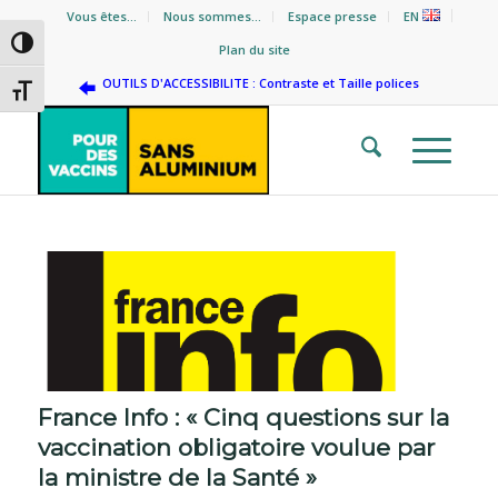
Vous êtes…
Nous sommes…
Espace presse
EN
Passer en contraste élevé
Plan du site
OUTILS D'ACCESSIBILITE : Contraste et Taille polices
Changer la taille de la police
France Info : « Cinq questions sur la
vaccination obligatoire voulue par
la ministre de la Santé »