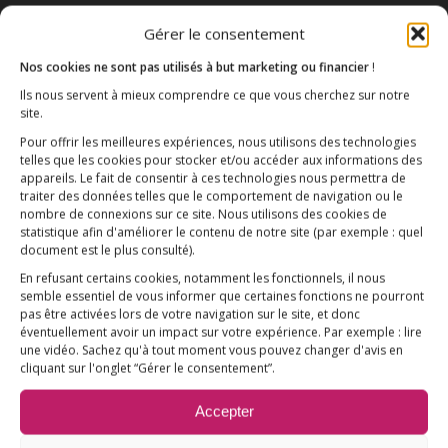
Gérer le consentement
Qui sommes-nous ?
AIDEZ-NOUS !
Nos cookies ne sont pas utilisés à but marketing ou financier
!
Ils nous servent à mieux comprendre ce que vous cherchez sur notre
site.
Pour offrir les meilleures expériences, nous utilisons des technologies
telles que les cookies pour stocker et/ou accéder aux informations des
appareils. Le fait de consentir à ces technologies nous permettra de
traiter des données telles que le comportement de navigation ou le
L’ESSENTIEL
nombre de connexions sur ce site. Nous utilisons des cookies de
COMPRENDRE
statistique afin d'améliorer le contenu de notre site
(par exemple : quel
document est le plus consulté)
.
AGIR
En refusant certains cookies, notamment les fonctionnels, il nous
VACCINATION HPV
semble essentiel de vous informer que certaines fonctions ne pourront
pas être activées lors de votre navigation sur le site, et donc
E3M interpelle le Ministre de la Santé
éventuellement avoir un impact sur votre expérience. Par exemple : lire
une vidéo. Sachez qu'à tout moment vous pouvez changer d'avis en
Vaccination HPV – FAQ
cliquant sur l'onglet “Gérer le consentement”.
Chronologie
Accepter
Fil d’actualité