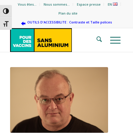
Vous êtes…
Nous sommes…
Espace presse
EN
Passer en contraste élevé
Plan du site
OUTILS D'ACCESSIBILITE : Contraste et Taille polices
Changer la taille de la police