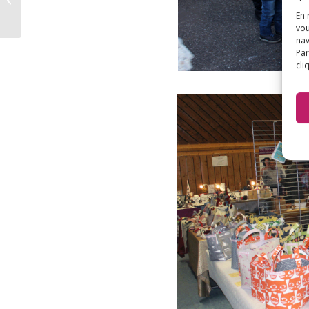
l’aluminium utilisé
En 
dans les vaccins
vou
nav
Par
cli