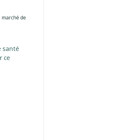
e marché de
e santé
r ce