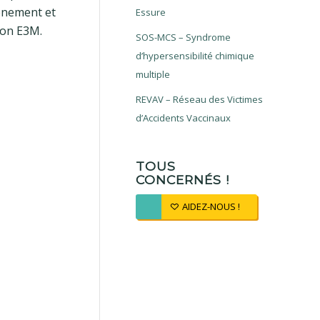
vénement et
Essure
ion E3M.
SOS-MCS – Syndrome
d’hypersensibilité chimique
multiple
REVAV – Réseau des Victimes
d’Accidents Vaccinaux
TOUS
CONCERNÉS !
AIDEZ-NOUS !