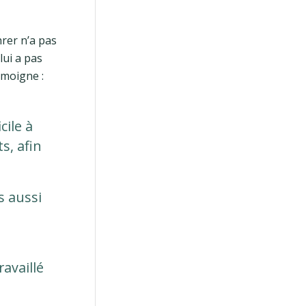
hrer n’a pas
lui a pas
émoigne :
cile à
s, afin
s aussi
n
availlé