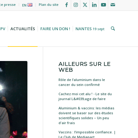
ce presse
Plan du site
EN
HPV
ACTUALITÉS
FAIRE UN DON !
NANTES
19 sept
AILLEURS SUR LE
WEB
Rôle de l’aluminium dans le
cancer du sein confirmé
Cachez moi cet alu ! - Le site du
journal L&#039;age de faire
Aluminium & vaccins: les médias
doivent se baser sur des études
scientifiques solides – Un peu
d'air frais
Vaccins : l’impossible confiance. |
Le Club de Mediapart