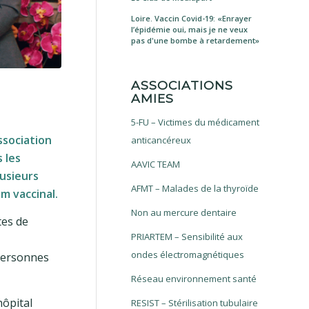
Loire. Vaccin Covid-19: «Enrayer
l’épidémie oui, mais je ne veux
pas d'une bombe à retardement»
ASSOCIATIONS
AMIES
5-FU – Victimes du médicament
ssociation
anticancéreux
 les
AAVIC TEAM
lusieurs
AFMT – Malades de la thyroïde
m vaccinal.
Non au mercure dentaire
tes de
PRIARTEM – Sensibilité aux
ondes électromagnétiques
 personnes
Réseau environnement santé
hôpital
RESIST – Stérilisation tubulaire