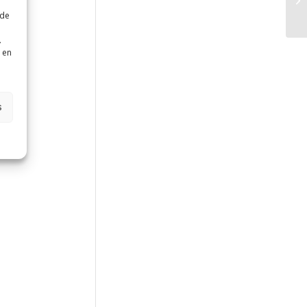
 de
.
 en
s