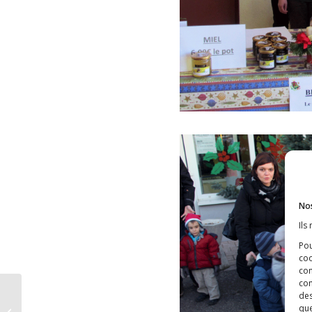
Nos
Ils
Pou
coo
con
com
Les effets
des
neurotoxiques de
que