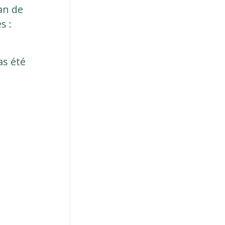
an de
s :
as été