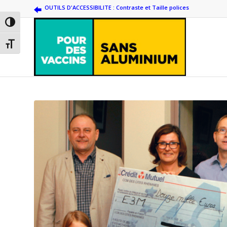
OUTILS D'ACCESSIBILITE : Contraste et Taille polices
Passer en contraste élevé
Changer la taille de la police