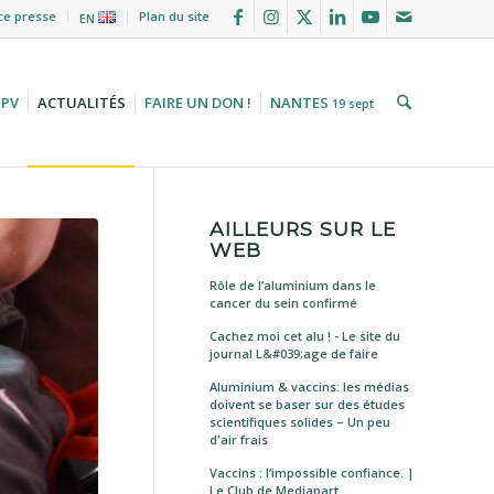
ce presse
Plan du site
EN
HPV
ACTUALITÉS
FAIRE UN DON !
NANTES
19 sept
AILLEURS SUR LE
WEB
Rôle de l’aluminium dans le
cancer du sein confirmé
Cachez moi cet alu ! - Le site du
journal L&#039;age de faire
Aluminium & vaccins: les médias
doivent se baser sur des études
scientifiques solides – Un peu
d'air frais
Vaccins : l’impossible confiance. |
Le Club de Mediapart