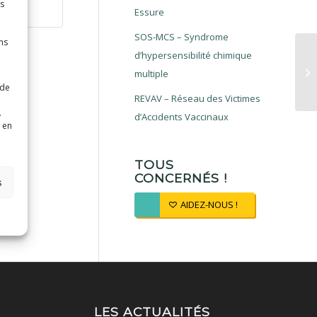
es
Essure
SOS-MCS – Syndrome
ns
d’hypersensibilité chimique
multiple
 de
REVAV – Réseau des Victimes
.
d’Accidents Vaccinaux
 en
TOUS
CONCERNÉS !
s
AIDEZ-NOUS !
LES ACTUALITÉS