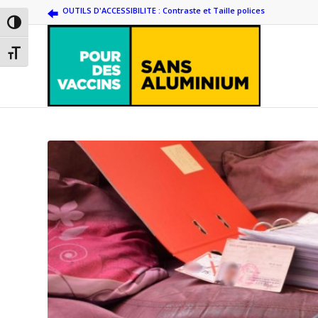
OUTILS D'ACCESSIBILITE : Contraste et Taille polices
Passer en contraste élevé
Changer la taille de la police