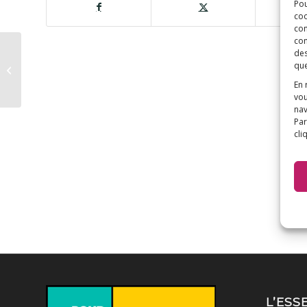
Pou
coo
con
com
« Toxic story » : le Pr
des
Gherardi publie un
que
livre sur le danger de
En 
l’aluminium...
vou
nav
Par
cli
L’ESS