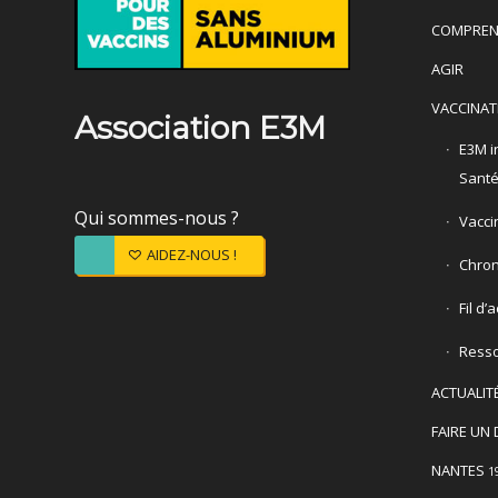
COMPREN
AGIR
VACCINAT
Association E3M
E3M in
Sant
Qui sommes-nous ?
Vacci
AIDEZ-NOUS !
Chron
Fil d’
Ress
ACTUALIT
FAIRE UN 
NANTES
1