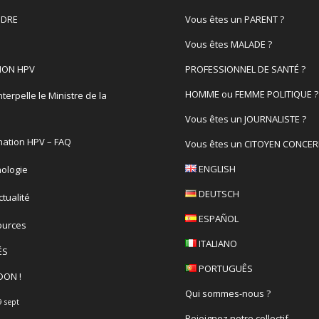
DRE
Vous êtes un PARENT ?
Vous êtes MALADE ?
ION HPV
PROFESSIONNEL DE SANTÉ ?
HOMME ou FEMME POLITIQUE ?
terpelle le Ministre de la
é
Vous êtes un JOURNALISTE ?
nation HPV – FAQ
Vous êtes un CITOYEN CONCER
ENGLISH
ologie
DEUTSCH
actualité
ESPAÑOL
ources
ITALIANO
ÉS
PORTUGUÊS
DON !
Qui sommes-nous ?
9 sept
Rejoignez notre collectif