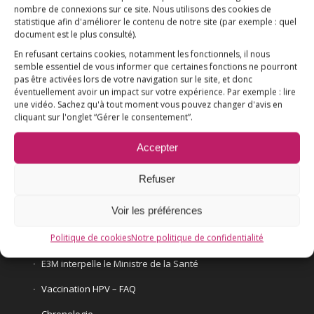
Association E3M
nombre de connexions sur ce site. Nous utilisons des cookies de
statistique afin d'améliorer le contenu de notre site
(par exemple : quel
document est le plus consulté)
.
En refusant certains cookies, notamment les fonctionnels, il nous
semble essentiel de vous informer que certaines fonctions ne pourront
Qui sommes-nous ?
AIDEZ-NOUS !
pas être activées lors de votre navigation sur le site, et donc
éventuellement avoir un impact sur votre expérience. Par exemple : lire
une vidéo. Sachez qu'à tout moment vous pouvez changer d'avis en
cliquant sur l'onglet “Gérer le consentement”.
Accepter
L’ESSENTIEL
Refuser
COMPRENDRE
Voir les préférences
AGIR
Politique de cookies
Notre politique de confidentialité
VACCINATION HPV
E3M interpelle le Ministre de la Santé
Vaccination HPV – FAQ
Chronologie