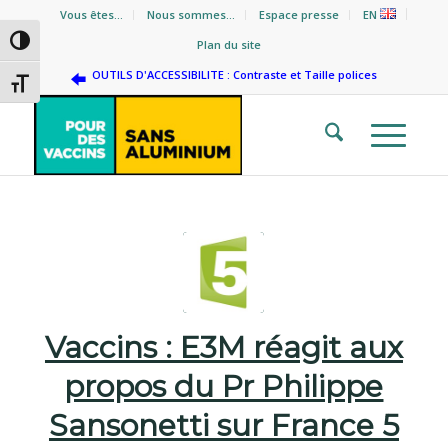
Vous êtes…
Nous sommes…
Espace presse
EN
Passer en contraste élevé
Plan du site
OUTILS D'ACCESSIBILITE : Contraste et Taille polices
Changer la taille de la police
Vaccins : E3M réagit aux
propos du Pr Philippe
Sansonetti sur France 5